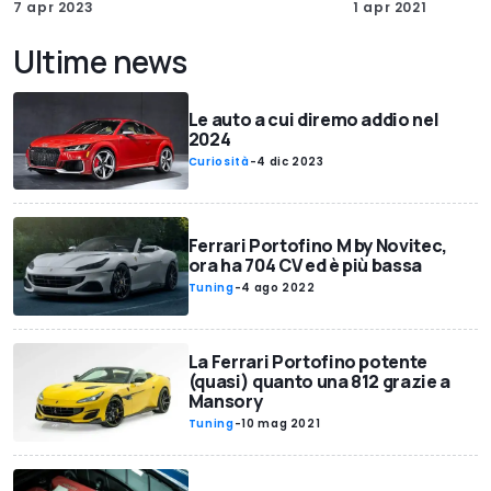
7 apr 2023
1 apr 2021
Ultime news
Le auto a cui diremo addio nel
2024
Curiosità
-
4 dic 2023
Ferrari Portofino M by Novitec,
ora ha 704 CV ed è più bassa
Tuning
-
4 ago 2022
La Ferrari Portofino potente
(quasi) quanto una 812 grazie a
Mansory
Tuning
-
10 mag 2021