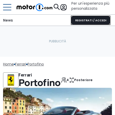
Per un'esperienza più
personalizzata
News
REGISTRATI / ACCEDI
Home
Ferrari
Portofino
Ferrari
Portofino
4
Posteriore