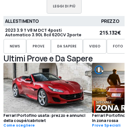
LEGGI DI PIÙ
ALLESTIMENTO
PREZZO
2023 3.9 T V8 M DCT 4posti
215.132€
Automatico 3.90L 8cil 620CV 2porte
NEWS
PROVE
DA SAPERE
VIDEO
FOTO
Ultimi Prove e Da Sapere
Ferrari Portofino usata: prezzo e annunci
Ferrari Portofino 
della coupé/cabriolet
in zona rossa
Come scegliere
Prove Speciali