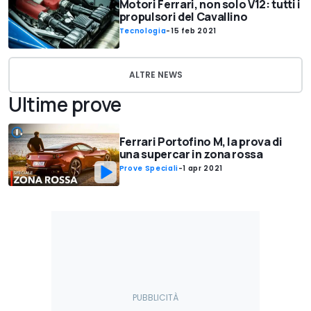
Motori Ferrari, non solo V12: tutti i
propulsori del Cavallino
Tecnologia
-
15 feb 2021
ALTRE NEWS
Ultime prove
Ferrari Portofino M, la prova di
una supercar in zona rossa
Prove Speciali
-
1 apr 2021