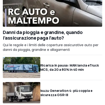
Danni da pioggia e grandine, quando
l’assicurazione paga l’auto?
Qui le regole e i limiti delle coperture assicurative auto per
danni da pioggia, grandine e allagamenti
Ricarica in pausa: MAN lancia eTruck
MCS, da 20 a 80% in 40 min
Isuzu Generation 4: più coppia e
sicurezza GSR-III