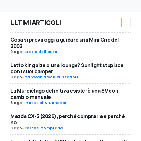
ULTIMI ARTICOLI
Cosa si prova oggi a guidare una Mini One del
2002
9 ago
-
Storia dell'auto
Letto king size o una lounge? Sunlight stupisce
con i suoi camper
8 ago
-
Caravan Salon Dussedorf
La Murciélago definitiva esiste: è una SV con
cambio manuale
8 ago
-
Prototipi & Concept
Mazda CX-5 (2026), perché comprarla e perché
no
8 ago
-
Perché Comprarla