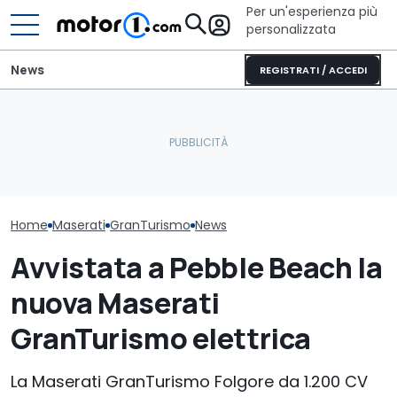
Per un'esperienza più
personalizzata
News
REGISTRATI / ACCEDI
Maserati GranTurismo
(2026), la prova che in
Cosa si prova oggi a
Maserati Greca
Italia ci sappiamo ancora
guidare una Mini One del
la prova del n
fare
2002
(non ibrido) d
Home
Maserati
GranTurismo
News
Avvistata a Pebble Beach la
nuova Maserati
GranTurismo elettrica
La Maserati GranTurismo Folgore da 1.200 CV