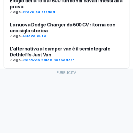
Elogio della follia: 600 furibondi cavalli messi alla
prova
7 ago
-
Prove su strada
La nuova Dodge Charger da 600 CV ritorna con
una sigla storica
7 ago
-
Nuove auto
L'alternativa al camper van è il semintegrale
Dethleffs Just Van
7 ago
-
Caravan Salon Dussedorf