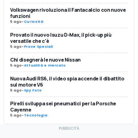
Volkswagen rivoluziona il Fantacalcio con nuove
funzioni
5 ago
-
Curiosità
Provato il nuovo Isuzu D-Max, il pick-up più
versatile che c'è
5 ago
-
Prove Speciali
Chi disegnerà le nuove Nissan
5 ago
-
Attualità e mercato
Nuova Audi RS6, il video spia accende il dibattito
sul motore V6
5 ago
-
Spy Foto
Pirelli sviluppa sei pneumatici per la Porsche
Cayenne
5 ago
-
Tecnologia