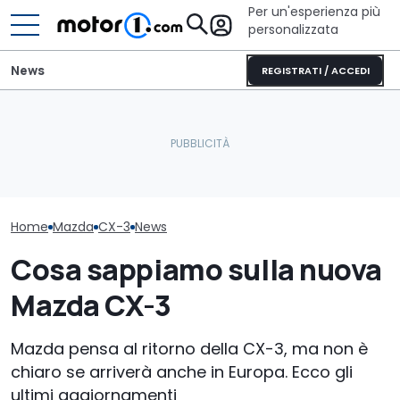
Per un'esperienza più
personalizzata
News
REGISTRATI / ACCEDI
Quasi 2.000 km con un
Mazda CX-80 i
Ci sono importanti novità
pieno: il record del
in (2026), la p
sulla nuova Mazda MX-5
Qashqai e-POWER
consumi reali
Home
Mazda
CX-3
News
Cosa sappiamo sulla nuova
Mazda CX-3
Mazda pensa al ritorno della CX-3, ma non è
chiaro se arriverà anche in Europa. Ecco gli
ultimi aggiornamenti