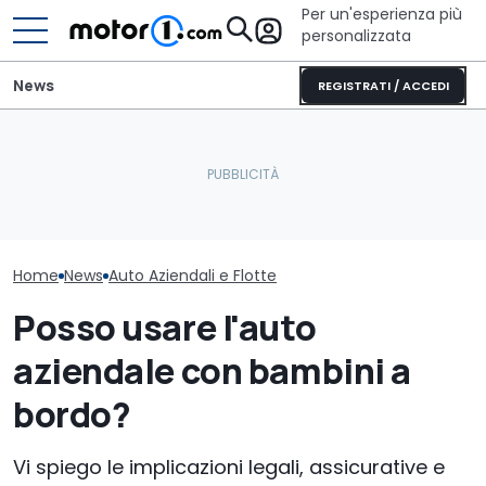
Per un'esperienza più
personalizzata
News
REGISTRATI / ACCEDI
Auto connesse: mercato
Mazda CX-5 (2026),
Auto aziendali
da 3,7 miliardi ma filiera
perché comprarla e
fringe benefit:
indietro
perché no
50% in più
Home
News
Auto Aziendali e Flotte
Posso usare l'auto
aziendale con bambini a
bordo?
Vi spiego le implicazioni legali, assicurative e