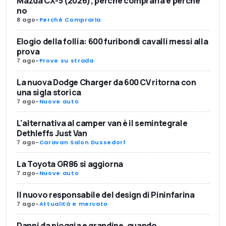
Mazda CX-5 (2026), perché comprarla e perché
no
8 ago
-
Perché Comprarla
Elogio della follia: 600 furibondi cavalli messi alla
prova
7 ago
-
Prove su strada
La nuova Dodge Charger da 600 CV ritorna con
una sigla storica
7 ago
-
Nuove auto
L'alternativa al camper van è il semintegrale
Dethleffs Just Van
7 ago
-
Caravan Salon Dussedorf
La Toyota GR86 si aggiorna
7 ago
-
Nuove auto
Il nuovo responsabile del design di Pininfarina
7 ago
-
Attualità e mercato
Danni da pioggia e grandine, quando