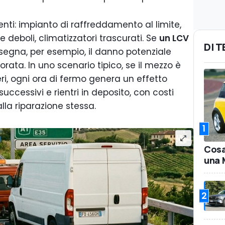
enti: impianto di raffreddamento al limite,
e deboli, climatizzatori trascurati. Se
un LCV
DI 
segna, per esempio, il danno potenziale
rata. In uno scenario tipico, se il mezzo è
eri, ogni ora di fermo genera un effetto
ccessivi e rientri in deposito, con costi
alla riparazione stessa.
1
Cosa
una 
2