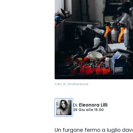
Foto di:
Shutterstock
Di
:
Eleonora Lilli
26 Giu
alle
15:00
Un furgone fermo a luglio dava