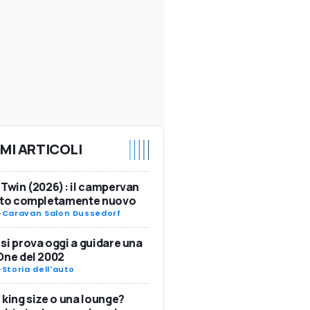
IMI ARTICOLI
 Twin (2026): il campervan
ulto completamente nuovo
-
Caravan Salon Dussedorf
si prova oggi a guidare una
One del 2002
-
Storia dell'auto
 king size o una lounge?