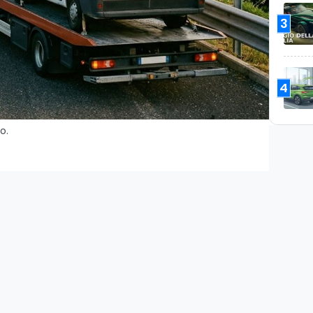
3
4
o.