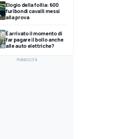
Elogio della follia: 600
furibondi cavalli messi
alla prova
È arrivato il momento di
far pagare il bollo anche
alle auto elettriche?