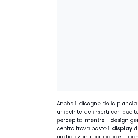
Anche il disegno della plancia
arricchita da inserti con cuc
percepita, mentre il design ge
centro trova posto il
display
de
pratico vano portaoggetti aper