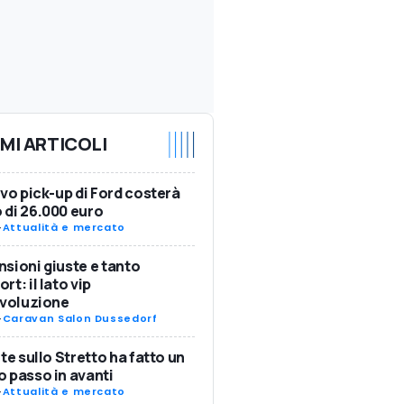
IMI ARTICOLI
ovo pick-up di Ford costerà
di 26.000 euro
-
Attualità e mercato
sioni giuste e tanto
rt: il lato vip
Evoluzione
-
Caravan Salon Dussedorf
nte sullo Stretto ha fatto un
 passo in avanti
-
Attualità e mercato