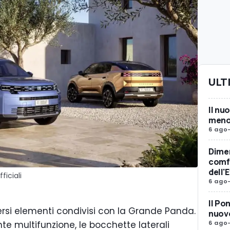
ULT
Il nu
meno 
6 ago
Dimen
comfo
dell'
ficiali
6 ago
Il Po
i elementi condivisi con la Grande Panda.
nuovo
6 ago
ante multifunzione, le bocchette laterali