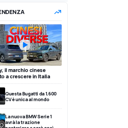
TENDENZA
y, il marchio cinese
o a crescere in Italia
Questa Bugatti da 1.600
CV è unica al mondo
La nuova BMW Serie 1
avrà la trazione
posteriore e sarà così