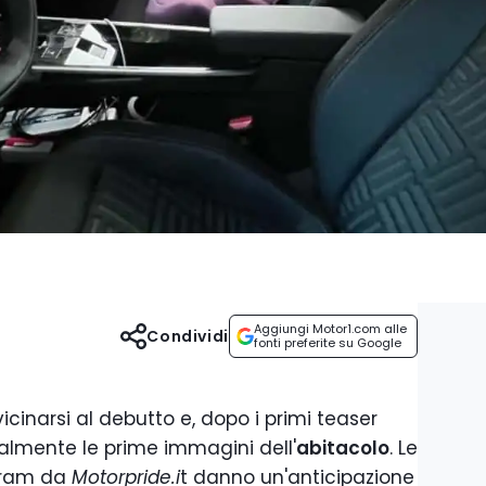
Aggiungi Motor1.com alle
Condividi
fonti preferite su Google
cinarsi al debutto e, dopo i primi teaser
inalmente le prime immagini dell'
abitacolo
. Le
agram da
Motorpride.i
t danno un'anticipazione