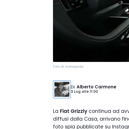
Foto di:
motorpride
Di
:
Alberto Carmone
3 Lug
alle
11:00
La
Fiat Grizzly
continua ad avvi
diffusi dalla Casa, arrivano f
foto spia pubblicate su Inst