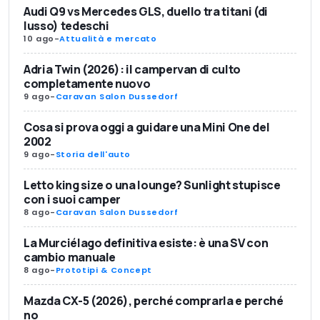
Audi Q9 vs Mercedes GLS, duello tra titani (di
lusso) tedeschi
10 ago
-
Attualità e mercato
Adria Twin (2026): il campervan di culto
completamente nuovo
9 ago
-
Caravan Salon Dussedorf
Cosa si prova oggi a guidare una Mini One del
2002
9 ago
-
Storia dell'auto
Letto king size o una lounge? Sunlight stupisce
con i suoi camper
8 ago
-
Caravan Salon Dussedorf
La Murciélago definitiva esiste: è una SV con
cambio manuale
8 ago
-
Prototipi & Concept
Mazda CX-5 (2026), perché comprarla e perché
no