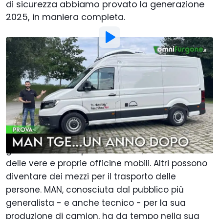
di sicurezza abbiamo provato la generazione
2025, in maniera completa.
Foto di:
Motor1 Italy
Di
:
Flavio Atzori
22 Lug 2025
alle
10:00
Aggiungi Motor1.com alle
fonti preferite su Google
In Italia circolano circa 4 milioni di furgoni ogni
giorno. Alcuni trasportano merci, altri diventano
delle vere e proprie officine mobili. Altri possono
diventare dei mezzi per il trasporto delle
persone. MAN, conosciuta dal pubblico più
generalista - e anche tecnico - per la sua
produzione di camion, ha da tempo nella sua