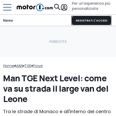
Per un'esperienza più
personalizzata
News
REGISTRATI / ACCEDI
MAN TGE 2027: sicurezza,
Adria Twin (2026): il
servizi gratis e più
campervan di culto
IAA Transporta
personalità
completamente nuovo
tutte le novit
Home
MAN
TGE
Prove
Man TGE Next Level: come
va su strada il large van del
Leone
Tra le strade di Monaco e all'interno del centro