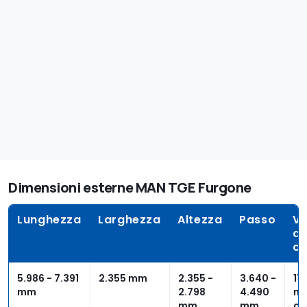
Dimensioni esterne MAN TGE Furgone
Lunghezza
Larghezza
Altezza
Passo
V
di
ca
5.986 - 7.391
2.355 mm
2.355 -
3.640 -
11.
mm
2.798
4.490
me
mm
mm
cu