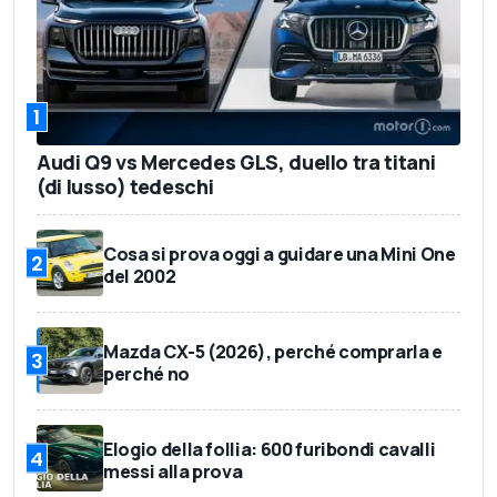
1
Audi Q9 vs Mercedes GLS, duello tra titani
(di lusso) tedeschi
Cosa si prova oggi a guidare una Mini One
2
del 2002
Mazda CX-5 (2026), perché comprarla e
3
perché no
Elogio della follia: 600 furibondi cavalli
4
messi alla prova