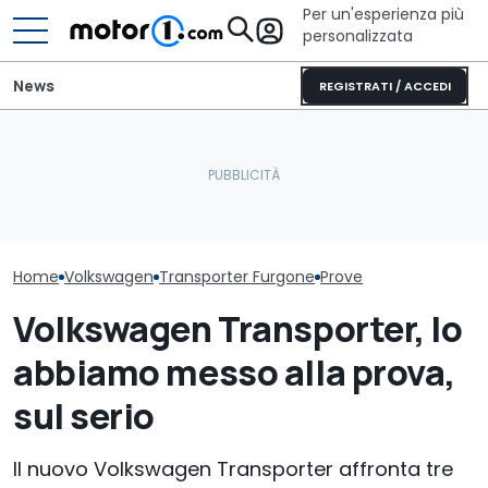
Per un'esperienza più
personalizzata
News
REGISTRATI / ACCEDI
Vorreste la Subaru
Perché le auto moderne
Impreza di Colin McRae
Volkswagen riv
restano più fresche
fatta di Lego? Potete
Fantacalcio c
anche sotto il sole
votarla
funzioni
Home
Volkswagen
Transporter Furgone
Prove
Volkswagen Transporter, lo
abbiamo messo alla prova,
sul serio
Il nuovo Volkswagen Transporter affronta tre