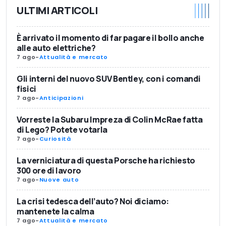
ULTIMI ARTICOLI
È arrivato il momento di far pagare il bollo anche
alle auto elettriche?
7 ago
-
Attualità e mercato
Gli interni del nuovo SUV Bentley, con i comandi
fisici
7 ago
-
Anticipazioni
Vorreste la Subaru Impreza di Colin McRae fatta
di Lego? Potete votarla
7 ago
-
Curiosità
La verniciatura di questa Porsche ha richiesto
300 ore di lavoro
7 ago
-
Nuove auto
La crisi tedesca dell’auto? Noi diciamo:
mantenete la calma
7 ago
-
Attualità e mercato