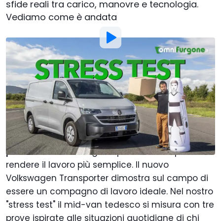
sfide reali tra carico, manovre e tecnologia.
Vediamo come è andata
Foto di:
Motor1.com
Di
:
Francesco Stazi
4 Dic 2025
alle
17:00
Aggiungi Motor1.com alle
fonti preferite su Google
Spazioso quando serve, agile anche negli
spazi
più stretti
e tecnologico quanto basta per
rendere il lavoro più semplice. Il nuovo
Volkswagen Transporter dimostra sul campo di
essere un compagno di lavoro ideale. Nel nostro
"stress test" il mid-van tedesco si misura con tre
prove ispirate alle situazioni quotidiane di chi