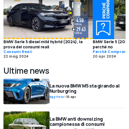
BMW Serie 5 diesel mild hybrid (2024), la
BMW Serie 5 (2024
prova dei consumi reali
perché no
Consumi Reali
Perché Comprarl
22 mag 2024
20 apr 2024
Ultime news
La nuova BMW M5 sta girando al
Nurburgring
Spy Foto
-
10 apr
La BMW anti downsizing
campionessa di consumi