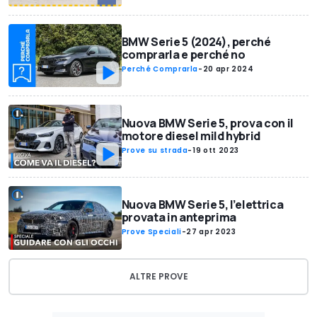
BMW Serie 5 (2024), perché
comprarla e perché no
Perché Comprarla
-
20 apr 2024
Nuova BMW Serie 5, prova con il
motore diesel mild hybrid
Prove su strada
-
19 ott 2023
Nuova BMW Serie 5, l’elettrica
provata in anteprima
Prove Speciali
-
27 apr 2023
ALTRE PROVE