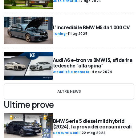
Auto e Storia
-
17 ago 2025
L'incredibile BMW M5 da 1.000 CV
Tuning
-
11 lug 2025
Audi A6 e-tron vs BMW i5, sfida fra
tedesche “alla spina”
Attualità e mercato
-
4 nov 2024
ALTRE NEWS
Ultime prove
BMW Serie 5 diesel mild hybrid
(2024), la prova dei consumi reali
Consumi Reali
-
22 mag 2024