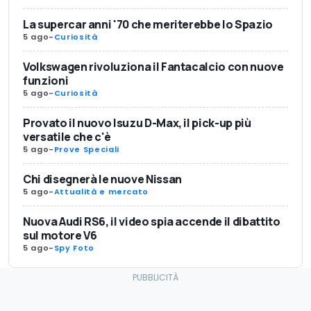
La supercar anni '70 che meriterebbe lo Spazio
5 ago
-
Curiosità
Volkswagen rivoluziona il Fantacalcio con nuove
funzioni
5 ago
-
Curiosità
Provato il nuovo Isuzu D-Max, il pick-up più
versatile che c'è
5 ago
-
Prove Speciali
Chi disegnerà le nuove Nissan
5 ago
-
Attualità e mercato
Nuova Audi RS6, il video spia accende il dibattito
sul motore V6
5 ago
-
Spy Foto