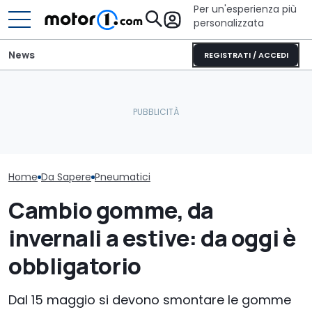
Per un'esperienza più
personalizzata
News
REGISTRATI / ACCEDI
Calze da nev
Gomme invernali 2025: la
Oltre la metà delle nuove
in Italia: tutt
guida per non sbagliare
auto arriva dalla Cina
c'è da sapere
Home
Da Sapere
Pneumatici
Cambio gomme, da
invernali a estive: da oggi è
obbligatorio
Dal 15 maggio si devono smontare le gomme