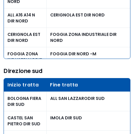
NORD
ALL A16 A14 N
CERIGNOLA EST DIR NORD
DIR NORD
CERIGNOLA EST
FOGGIA ZONA INDUSTRIALE DIR
DIR NORD
NORD
FOGGIA ZONA
FOGGIA DIR NORD -M
INDUSTRIALE DIR
NORD
Direzione sud
FOGGIA DIR
SAN SEVERO DIR NORD
Inizio tratta
Fine tratta
NORD -M
BOLOGNA FIERA
ALL SAN LAZZARODIR SUD
SAN SEVERO DIR
POGGIO IMPERIALE DIR NORD
DIR SUD
NORD
CASTEL SAN
IMOLA DIR SUD
ORTONA DIR
PESCARA DIR NORD
PIETRO DIR SUD
NORD