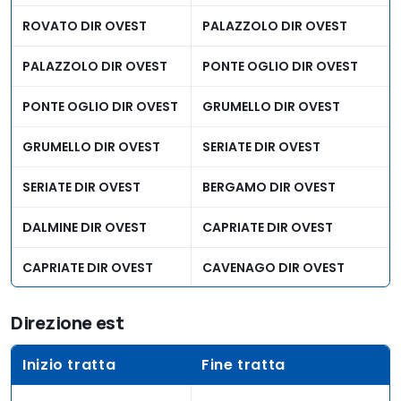
ALL A24 A1 S DIR SUD
ALL RAC RM-S A1 N DIR
SUD
ROVATO DIR OVEST
PALAZZOLO DIR OVEST
ALL RAC RM-S A1 N DIR
COLLEFFERRO DIR SUD
PALAZZOLO DIR OVEST
PONTE OGLIO DIR OVEST
SUD
PONTE OGLIO DIR OVEST
GRUMELLO DIR OVEST
COLLEFFERRO DIR SUD
ANAGNI DIR SUD
GRUMELLO DIR OVEST
SERIATE DIR OVEST
ANAGNI DIR SUD
FERENTINO DIR SUD
SERIATE DIR OVEST
BERGAMO DIR OVEST
FROSINONE DIR SUD
CEPRANO DIR SUD
DALMINE DIR OVEST
CAPRIATE DIR OVEST
PONTECORVO DIR SUD
CASSINO DIR SUD
CAPRIATE DIR OVEST
CAVENAGO DIR OVEST
CASSINO DIR SUD
SAN VITTORE DIR SUD
Direzione est
SAN VITTORE DIR SUD
CAIANELLO DIR SUD
CAPUA DIR SUD
Inizio tratta
Fine tratta
S.M. CAPUAVETERE DIR
SUD