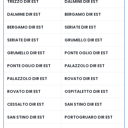
TREZZO DIR EST
DALMINE DIR EST
SM CAPUAVETERE DIR SUD
CASERTA NORD DIR SUD
DALMINE DIR EST
BERGAMO DIR EST
BADIA DIR SUD (A1 VAR)
FIRENZUOLA DIR SUD (A1
VAR)
BERGAMO DIR EST
SERIATE DIR EST
CASTELNUOVO DI PORTO
SETTEBAGNI DIR SUD (A1
SERIATE DIR EST
GRUMELLO DIR EST
DIR SUD (A1 D18)
D18)
GRUMELLO DIR EST
PONTE OGLIO DIR EST
MONTEPORZIO DIR SUD
SAN CESAREO DIR SUD (A1
(A1 D19)
D19)
PONTE OGLIO DIR EST
PALAZZOLO DIR EST
PALAZZOLO DIR EST
ROVATO DIR EST
ROVATO DIR EST
OSPITALETTO DIR EST
CESSALTO DIR EST
SAN STINO DIR EST
SAN STINO DIR EST
PORTOGRUARO DIR EST