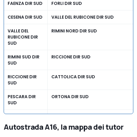
FAENZA DIR SUD
FORLI DIR SUD
PESCARA OVEST
ALL A14 A25 S DIR NORD -M
DIR NORD
CESENA DIR SUD
VALLE DEL RUBICONE DIR SUD
GIULIANOVA DIR
VAL VIBRATA DIR NORD
NORD
VALLE DEL
RIMINI NORD DIR SUD
RUBICONE DIR
SUD
PESARO DIR
CATTOLICA DIR NORD
NORD
RIMINI SUD DIR
RICCIONE DIR SUD
SUD
CATTOLICA DIR
RICCIONE DIR NORD
NORD
RICCIONE DIR
CATTOLICA DIR SUD
SUD
RICCIONE DIR
RIMINI SUD DIR NORD
NORD
PESCARA DIR
ORTONA DIR SUD
SUD
VALLE DEL
CESENA DIR NORD
RUBICONE
VALDISANGRO
VASTO NORD DIR SUD
DIR SUD
CESENA NORD
FORLI DIR NORD
Autostrada A16, la mappa dei tutor
DIR NORD
POGGIO
SAN SEVERO DIR SUD