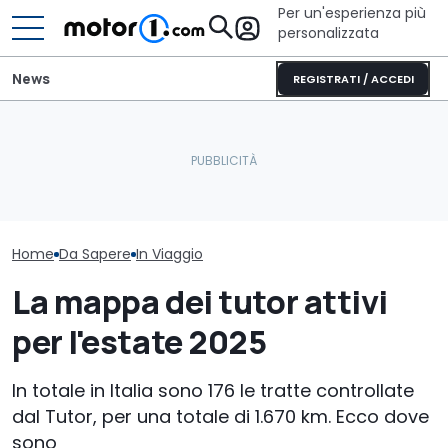
Per un'esperienza più
personalizzata
News
REGISTRATI / ACCEDI
Letto king size o una
Non partire senza vederli:
lounge? Sunlight
i musei dell'auto più
stupisce con i suoi
La mappa dei t
spettacolari
camper
per l'estate 2
Home
Da Sapere
In Viaggio
La mappa dei tutor attivi
per l'estate 2025
In totale in Italia sono 176 le tratte controllate
dal Tutor, per una totale di 1.670 km. Ecco dove
sono