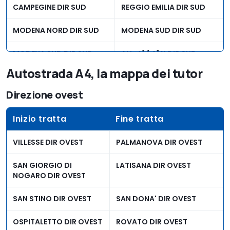
SAN CESAREO DIR NORD
MONTEPORZIO DIR NORD
CAMPEGINE DIR SUD
REGGIO EMILIA DIR SUD
(A1 D19)
(A1 D19)
MODENA NORD DIR SUD
MODENA SUD DIR SUD
MODENA SUD DIR SUD
ALL. A14 A1 N DIR SUD
Autostrada A4, la mappa dei tutor
SANTA LUCIA NORD DIR
SANTA LUCIA SUD DIR SUD
SUD
Direzione ovest
MONTE SAN SAVINO DIR
VALDICHIANA DIR SUD
Inizio tratta
Fine tratta
SUD
VILLESSE DIR OVEST
PALMANOVA DIR OVEST
VALDICHIANA DIR SUD
CHIUSI DIR SUD
SAN GIORGIO DI
LATISANA DIR OVEST
ORTE DIR SUD
PONZANO ROMANO DIR
NOGARO DIR OVEST
SUD
SAN STINO DIR OVEST
SAN DONA' DIR OVEST
PONZANO ROMANO DIR
ALL. RAC RM-N A1 DIR SUD
SUD
OSPITALETTO DIR OVEST
ROVATO DIR OVEST