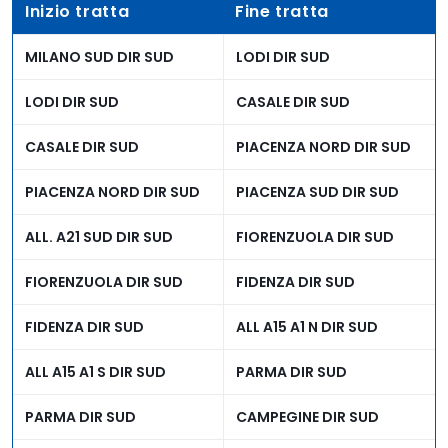
Inizio tratta
Fine tratta
ALL. A15 A1 NORD DIR
FIDENZA DIR NORD
NORD
MILANO SUD DIR SUD
LODI DIR SUD
FIDENZA DIR NORD
FIORENZUOLA DIR NORD
LODI DIR SUD
CASALE DIR SUD
FIORENZUOLA DIR NORD
PIACENZA SUD DIR NORD
CASALE DIR SUD
PIACENZA NORD DIR SUD
PIACENZA SUD DIR NORD
PIACENZA NORD DIR NORD
PIACENZA NORD DIR SUD
PIACENZA SUD DIR SUD
PIACENZA NORD DIR
CASALE DIR NORD
ALL. A21 SUD DIR SUD
FIORENZUOLA DIR SUD
NORD
FIORENZUOLA DIR SUD
FIDENZA DIR SUD
CASALE DIR NORD
LODI DIR NORD
FIDENZA DIR SUD
ALL A15 A1 N DIR SUD
LODI DIR NORD
MILANO SUD DIR NORD
ALL A15 A1 S DIR SUD
PARMA DIR SUD
FIRENZUOLA DIR NORD (A1
BADIA DIR NORD (A1 VAR)
VAR)
PARMA DIR SUD
CAMPEGINE DIR SUD