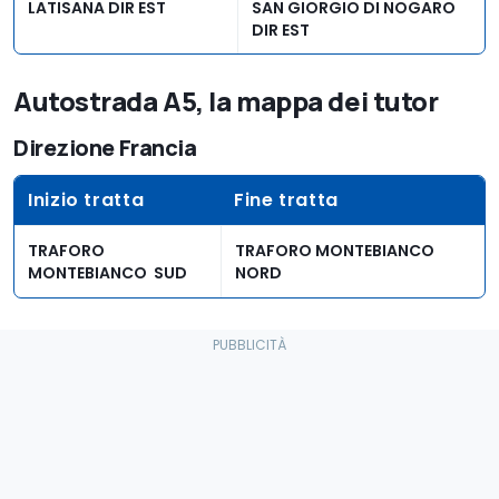
LATISANA DIR EST
SAN GIORGIO DI NOGARO
DIR EST
SAN GIORGIO DI
NODO A4/A23 DIR EST
Autostrada A5, la mappa dei tutor
NOGARO DIR EST
Direzione Francia
VILLESSE DIR EST
REDIPUGLIA DIR EST
Inizio tratta
Fine tratta
TRAFORO
TRAFORO MONTEBIANCO
MONTEBIANCO SUD
NORD