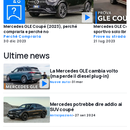
Mercedes GLE Coupé (2023), perché
Mercedes GLE Cou
comprarla e perché no
sportivo solo ibri
Perché Comprarla
Prove su strada
30 dic 2023
21 lug 2023
Ultime news
La Mercedes GLE cambia volto
(ma perde il diesel plug-in)
Nuove auto
-
31 mar
Mercedes potrebbe dire addio ai
SUV coupé
Anticipazioni
-
27 set 2024