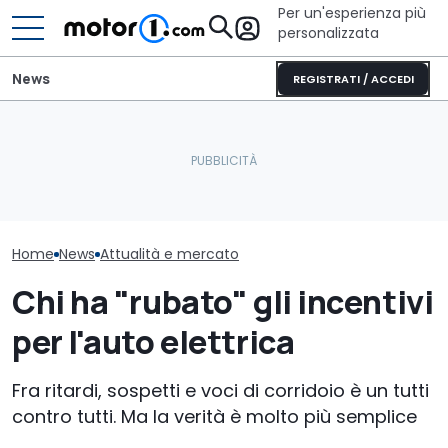
Per un'esperienza più
personalizzata
News
REGISTRATI / ACCEDI
È arrivato il momento di
La crisi tedes
far pagare il bollo anche
Aston Martin vende il
dell’auto? Noi
alle auto elettriche?
nome "Aston Martin"
mantenete la
Home
News
Attualità e mercato
Chi ha "rubato" gli incentivi
per l'auto elettrica
Fra ritardi, sospetti e voci di corridoio è un tutti
contro tutti. Ma la verità è molto più semplice