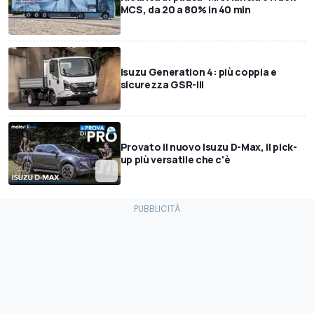
MCS, da 20 a 80% in 40 min
Isuzu Generation 4: più coppia e
sicurezza GSR-III
Provato il nuovo Isuzu D-Max, il pick-
up più versatile che c'è