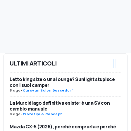
ULTIMI ARTICOLI
Letto king size o una lounge? Sunlight stupisce
con i suoi camper
8 ago
-
Caravan Salon Dussedorf
La Murciélago definitiva esiste: è una SV con
cambio manuale
8 ago
-
Prototipi & Concept
Mazda CX-5 (2026), perché comprarla e perché