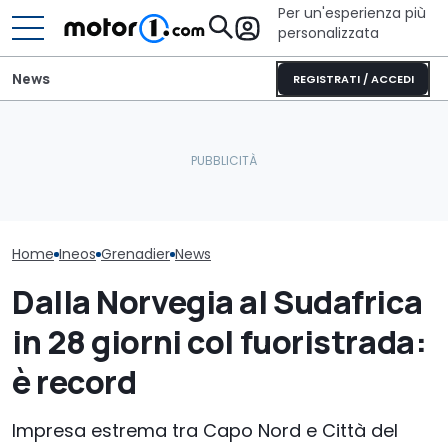
Per un'esperienza più
personalizzata
News
REGISTRATI / ACCEDI
Vorreste la Subaru
Letto king size o una
Impreza di Colin McRae
lounge? Sunlight
fatta di Lego? Potete
stupisce con i suoi
La supercar an
votarla
camper
meriterebbe l
Home
Ineos
Grenadier
News
Dalla Norvegia al Sudafrica
in 28 giorni col fuoristrada:
è record
Impresa estrema tra Capo Nord e Città del