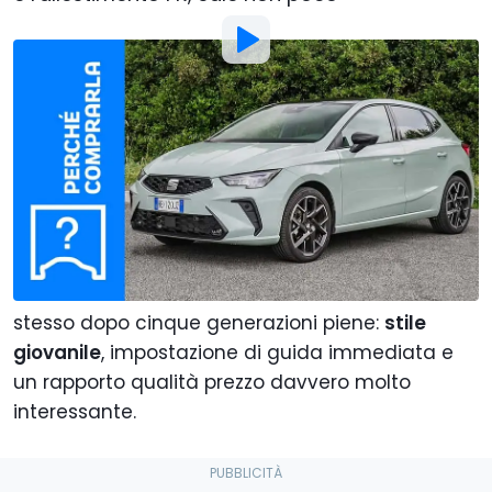
Foto di:
Motor1 Italy
Di
:
Flavio Atzori
30 Mag
alle
01:00
Aggiungi Motor1.com alle
fonti preferite su Google
La carta d'identità recita
42 anni
, ma l'animo da
"emociòn" della Seat Ibiza vuole rimanere lo
stesso dopo cinque generazioni piene:
stile
giovanile
, impostazione di guida immediata e
un rapporto qualità prezzo davvero molto
interessante.