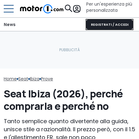
Per un'esperienza più
personalizzata
News
REGISTRATI / ACCEDI
Seat Arona benzina
È arrivato il momento di
BYD Atto 2 ibri
(2026), la prova dei
far pagare il bollo anche
perché compra
consumi reali
alle auto elettriche?
perché no
Home
Seat
Ibiza
Prove
Seat Ibiza (2026), perché
comprarla e perché no
Tanto semplice quanto divertente alla guida,
unisce stile a razionalità. Il prezzo però, con il 1.5
e l'allestimento FR, sale non poco