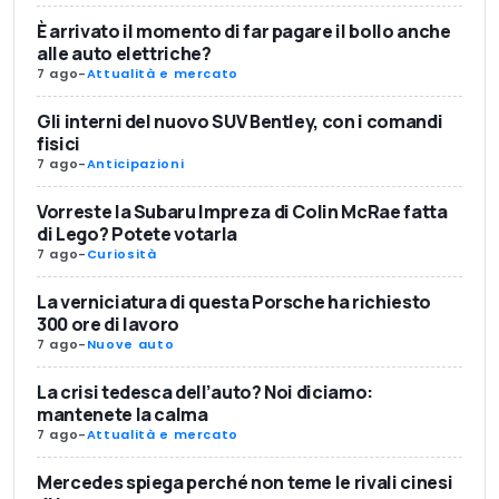
È arrivato il momento di far pagare il bollo anche
alle auto elettriche?
7 ago
-
Attualità e mercato
Gli interni del nuovo SUV Bentley, con i comandi
fisici
7 ago
-
Anticipazioni
Vorreste la Subaru Impreza di Colin McRae fatta
di Lego? Potete votarla
7 ago
-
Curiosità
La verniciatura di questa Porsche ha richiesto
300 ore di lavoro
7 ago
-
Nuove auto
La crisi tedesca dell’auto? Noi diciamo:
mantenete la calma
7 ago
-
Attualità e mercato
Mercedes spiega perché non teme le rivali cinesi