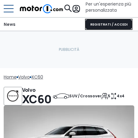
Per un'esperienza più
personalizzata
News
REGISTRATI / ACCEDI
Home
Volvo
XC60
Volvo
XC60
SUV/Crossover
5
4x4