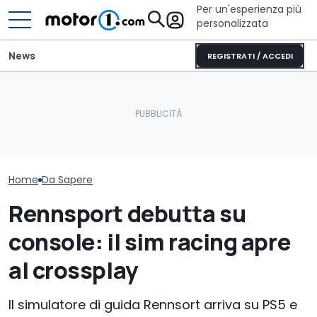
Per un'esperienza più
personalizzata
News
REGISTRATI / ACCEDI
Vorreste la Subaru
La nuova BMW Serie 1 avrà
Impreza di Colin McRae
la trazione posteriore e
fatta di Lego? Potete
La nuova BMW 
sarà così
votarla
Touring è qua
Home
Da Sapere
Rennsport debutta su
console: il sim racing apre
al crossplay
Il simulatore di guida Rennsort arriva su PS5 e