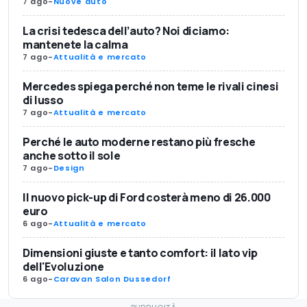
7 ago
-
Nuove auto
La crisi tedesca dell’auto? Noi diciamo:
mantenete la calma
7 ago
-
Attualità e mercato
Mercedes spiega perché non teme le rivali cinesi
di lusso
7 ago
-
Attualità e mercato
Perché le auto moderne restano più fresche
anche sotto il sole
7 ago
-
Design
Il nuovo pick-up di Ford costerà meno di 26.000
euro
6 ago
-
Attualità e mercato
Dimensioni giuste e tanto comfort: il lato vip
dell'Evoluzione
6 ago
-
Caravan Salon Dussedorf