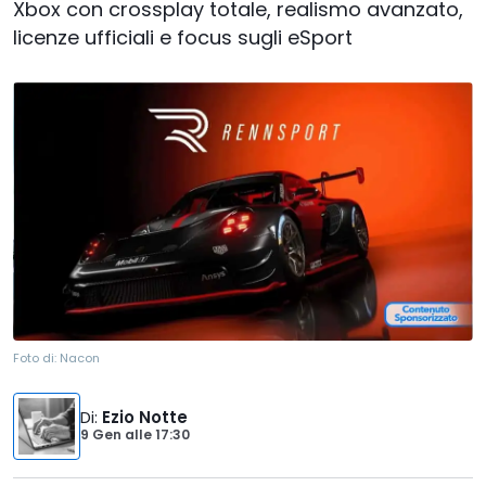
Xbox con crossplay totale, realismo avanzato,
licenze ufficiali e focus sugli eSport
Foto di:
Nacon
Di
:
Ezio Notte
9 Gen
alle
17:30