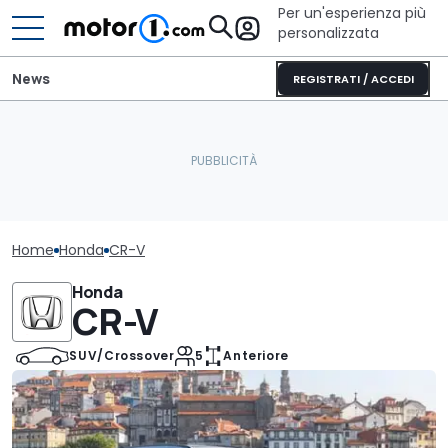
Per un'esperienza più
personalizzata
News
REGISTRATI / ACCEDI
Home
Honda
CR-V
Honda
CR-V
SUV/Crossover
5
Anteriore