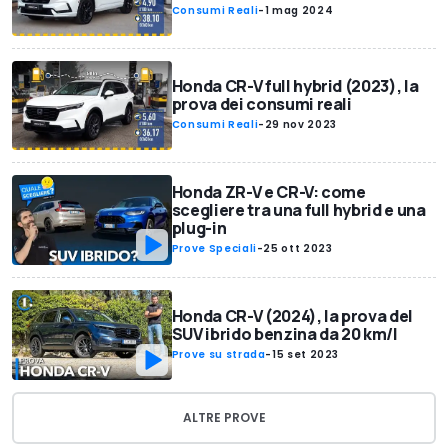
Consumi Reali
-
1 mag 2024
Honda CR-V full hybrid (2023), la
prova dei consumi reali
Consumi Reali
-
29 nov 2023
Honda ZR-V e CR-V: come
scegliere tra una full hybrid e una
plug-in
Prove Speciali
-
25 ott 2023
Honda CR-V (2024), la prova del
SUV ibrido benzina da 20 km/l
Prove su strada
-
15 set 2023
ALTRE PROVE