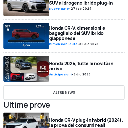
SUV a idrogeno ibrido plug-in
Nuove auto
-
27 feb 2024
Honda CR-V, dimensioni e
bagagliaio del SUV ibrido
giapponese
Dimensioni auto
-
30 dic 2023
Honda 2024, tutte le novità in
arrivo
Anticipazioni
-
3 dic 2023
ALTRE NEWS
Ultime prove
Honda CR-V plug-in hybrid (2024),
la prova dei consumi reali