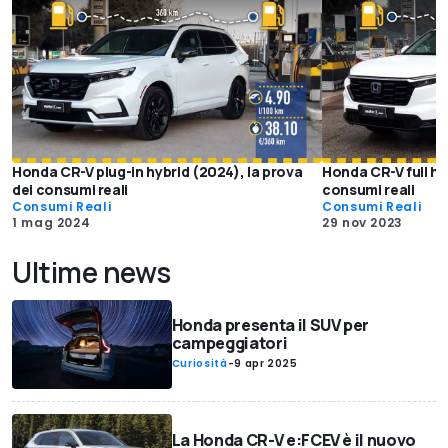
Honda CR-V plug-in hybrid (2024), la prova
Honda CR-V full hy
dei consumi reali
consumi reali
Consumi Reali
Consumi Reali
1 mag 2024
29 nov 2023
Ultime news
Honda presenta il SUV per
campeggiatori
Curiosità
-
9 apr 2025
La Honda CR-V e:FCEV è il nuovo