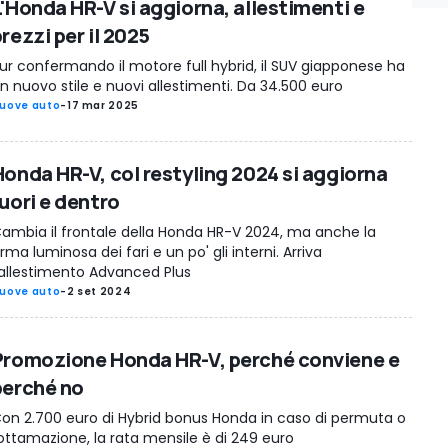
L'Honda HR-V si aggiorna, allestimenti e
rezzi per il 2025
ur confermando il motore full hybrid, il SUV giapponese ha
n nuovo stile e nuovi allestimenti. Da 34.500 euro
uove auto
-
17 mar 2025
Honda HR-V, col restyling 2024 si aggiorna
fuori e dentro
ambia il frontale della Honda HR-V 2024, ma anche la
irma luminosa dei fari e un po' gli interni. Arriva
'allestimento Advanced Plus
uove auto
-
2 set 2024
Promozione Honda HR-V, perché conviene e
perché no
on 2.700 euro di Hybrid bonus Honda in caso di permuta o
ottamazione, la rata mensile è di 249 euro