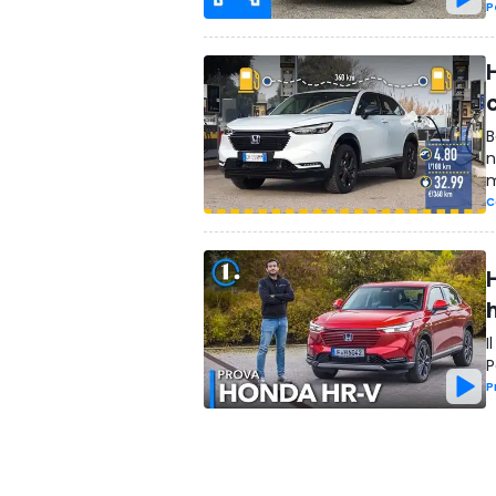
P
B
n
m
C
I
P
P