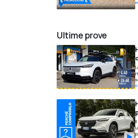
P
Ultime prove
H
L
m
s
C
I
u
p