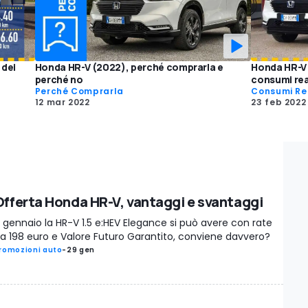
 dei
Honda HR-V (2022), perché comprarla e
Honda HR-V 
perché no
consumi rea
Perché Comprarla
Consumi Re
12 mar 2022
23 feb 2022
Offerta Honda HR-V, vantaggi e svantaggi
 gennaio la HR-V 1.5 e:HEV Elegance si può avere con rate
a 198 euro e Valore Futuro Garantito, conviene davvero?
romozioni auto
-
29 gen