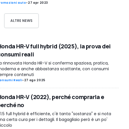
romozioni auto
-
27 apr 2023
ALTRE NEWS
onda HR-V full hybrid (2025), la prova dei
consumi reali
a rinnovata Honda HR-V si conferma spaziosa, pratica,
oderna e anche abbastanza scattante, con consumi
empre contenuti
onsumi Reali
-
27 ago 2025
Honda HR-V (2022), perché comprarla e
perché no
l 1.5 full hybrid è efficiente, c'è tanta "sostanza" e si nota
na certa cura per i dettagli. Il bagagliaio però è un po'
iccolo