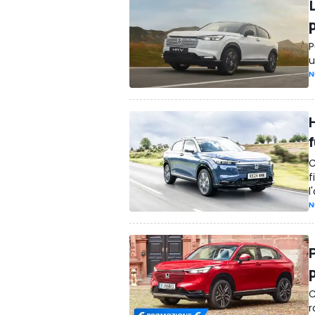
p
P
u
N
C
f
l
N
C
r