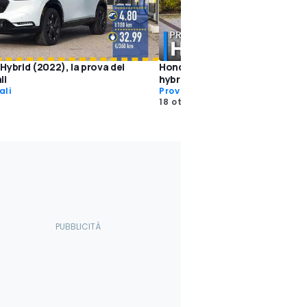
Hybrid (2022), la prova dei
Honda HR-V (2021), la prova del
li
hybrid super spazioso
ali
Prove su strada
18 ott 2021