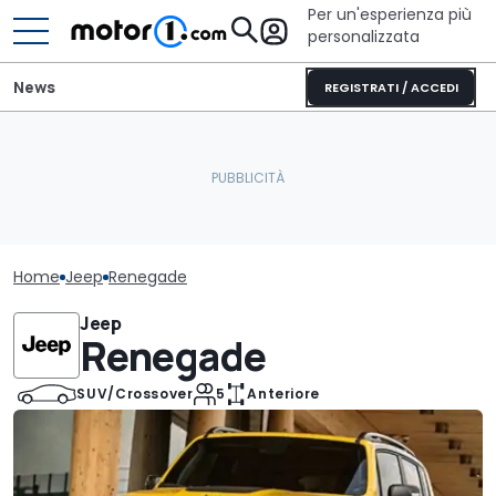
Per un'esperienza più
personalizzata
News
REGISTRATI / ACCEDI
Home
Jeep
Renegade
Jeep
Renegade
SUV/Crossover
5
Anteriore