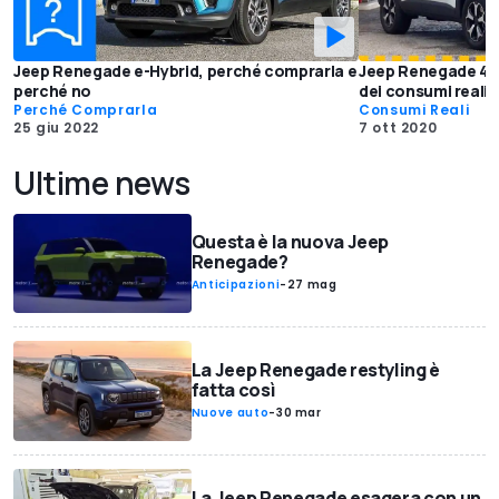
Jeep Renegade e-Hybrid, perché comprarla e
Jeep Renegade 4xe 
perché no
dei consumi reali
Perché Comprarla
Consumi Reali
25 giu 2022
7 ott 2020
Ultime news
Questa è la nuova Jeep
Renegade?
Anticipazioni
-
27 mag
La Jeep Renegade restyling è
fatta così
Nuove auto
-
30 mar
La Jeep Renegade esagera con un