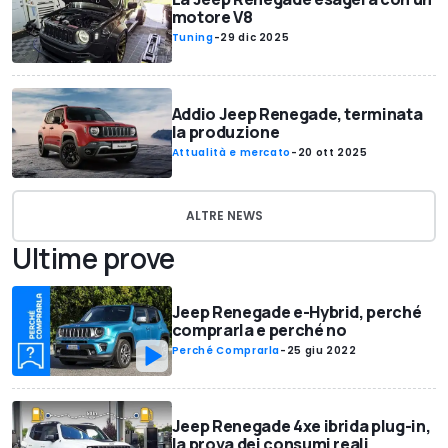
motore V8
Tuning
-
29 dic 2025
Addio Jeep Renegade, terminata
la produzione
Attualità e mercato
-
20 ott 2025
ALTRE NEWS
Ultime prove
Jeep Renegade e-Hybrid, perché
comprarla e perché no
Perché Comprarla
-
25 giu 2022
Jeep Renegade 4xe ibrida plug-in,
la prova dei consumi reali