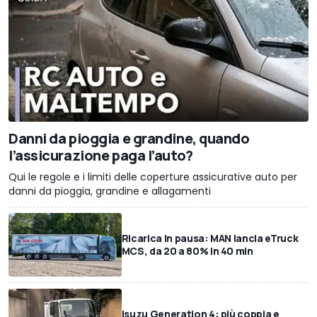
Danni da pioggia e grandine, quando
l’assicurazione paga l’auto?
Qui le regole e i limiti delle coperture assicurative auto per
danni da pioggia, grandine e allagamenti
Ricarica in pausa: MAN lancia eTruck
MCS, da 20 a 80% in 40 min
Isuzu Generation 4: più coppia e