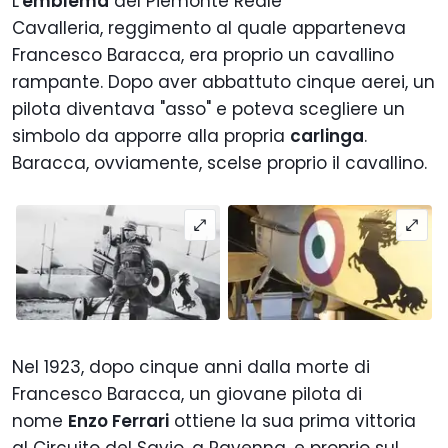
L'
emblema
del Piemonte Reale
Cavalleria,
reggimento
al quale apparteneva
Francesco Baracca
, era proprio un cavallino
rampante.
Dopo aver abbattuto cinque aerei, un
pilota diventava "asso" e poteva scegliere un
simbolo da apporre alla propria
carlinga
.
Baracca, ovviamente, scelse proprio il cavallino.
Nel 1923, dopo cinque anni dalla morte di
Francesco Baracca, un giovane
pilota di
nome
Enzo Ferrari
ottiene la sua prima vit
toria