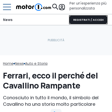
Per un'esperienza più
personalizzata
News
REGISTRATI / ACCEDI
La Corvette che sfidò
Elogio della follia: 600
Fiat Ducato c
Shelby Cobra vale fino a
furibondi cavalli messi
anni: la storia
13 milioni
alla prova
amato d’Euro
Home
News
Auto e Storia
Ferrari, ecco il perché del
Cavallino Rampante
Conosciuto in tutto il mondo, il simbolo del
Cavallino ha una storia molto particolare