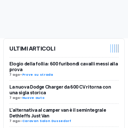
ULTIMI ARTICOLI
Elogio della follia: 600 furibondi cavalli messi alla
prova
7 ago
-
Prove su strada
La nuova Dodge Charger da 600 CV ritorna con
una sigla storica
7 ago
-
Nuove auto
L'alternativa al camper van è il semintegrale
Dethleffs Just Van
7 ago
-
Caravan Salon Dussedorf