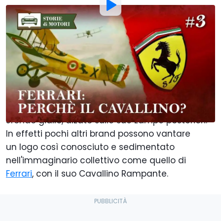
Di
:
Lorenzo Curatti
5 Apr 2020
alle
01:00
Aggiungi Motor1.com alle
fonti preferite su Google
Non serve certo essere appassionati di auto per
riconoscere la sagoma di un
cavallo nero
, su
sfondo giallo, alzato sulle sue zampe posteriori.
In effetti pochi altri brand possono vantare
un
logo così conosciuto e sedimentato
nell'immaginario collettivo come quello di
Ferrari
, con il suo Cavallino Rampante.