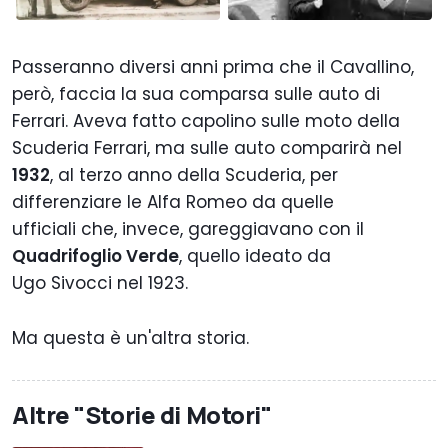
Passeranno diversi anni prima che il Cavallino,
però, faccia la sua comparsa sulle auto di
Ferrari.
Aveva fatto capolino sulle moto della
Scuderia Ferrari, ma sulle auto comparirà
nel
1932
, al terzo anno della Scuderia
, per
differenziare le
Alfa Romeo
da quelle
u
fficiali
che, invece,
gareggia
vano
con
i
l
Quadrifoglio Verde
,
quello
ideato da
Ugo
Sivocci
nel 1923.
Ma questa è un'altra storia.
Altre "Storie di Motori"