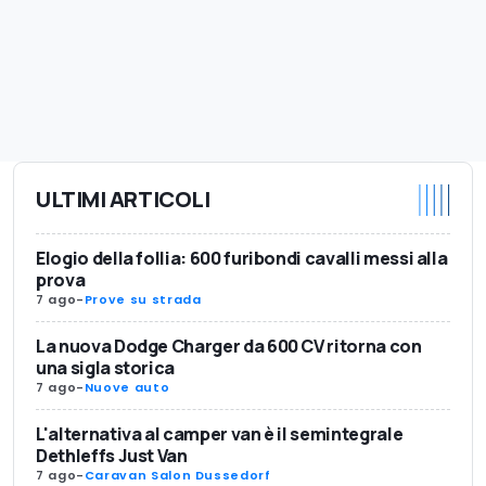
ULTIMI ARTICOLI
Elogio della follia: 600 furibondi cavalli messi alla
prova
7 ago
-
Prove su strada
La nuova Dodge Charger da 600 CV ritorna con
una sigla storica
7 ago
-
Nuove auto
L'alternativa al camper van è il semintegrale
Dethleffs Just Van
7 ago
-
Caravan Salon Dussedorf