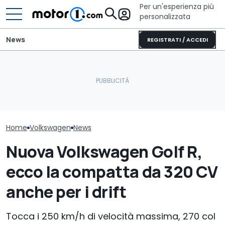
Per un'esperienza più
personalizzata
News
REGISTRATI / ACCEDI
Elogio della follia: 600
Volkswagen Go
La Golf con un 5 cilindri da
furibondi cavalli messi
hybrid: i prezzi
1.000 CV è realtà
alla prova
versioni da 177
Home
Volkswagen
News
Nuova Volkswagen Golf R,
ecco la compatta da 320 CV
anche per i drift
Tocca i 250 km/h di velocità massima, 270 col