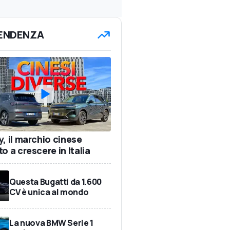
TENDENZA
y, il marchio cinese
o a crescere in Italia
Questa Bugatti da 1.600
CV è unica al mondo
La nuova BMW Serie 1