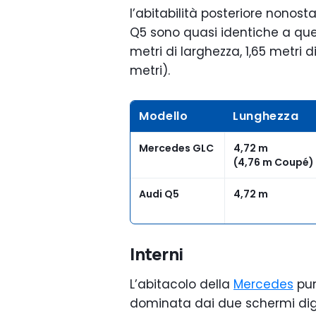
l’abitabilità posteriore nonosta
Q5 sono quasi identiche a que
metri di larghezza, 1,65 metri 
metri).
Modello
Lunghezza
Mercedes GLC
4,72 m
(4,76 m Coupé)
Audi Q5
4,72 m
Interni
L’abitacolo della
Mercedes
pun
dominata dai due schermi digi