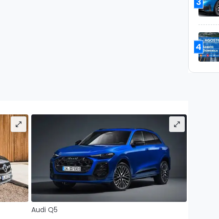
3
4
Audi Q5