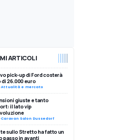
IMI ARTICOLI
ovo pick-up di Ford costerà
di 26.000 euro
-
Attualità e mercato
sioni giuste e tanto
rt: il lato vip
Evoluzione
-
Caravan Salon Dussedorf
nte sullo Stretto ha fatto un
 passo in avanti