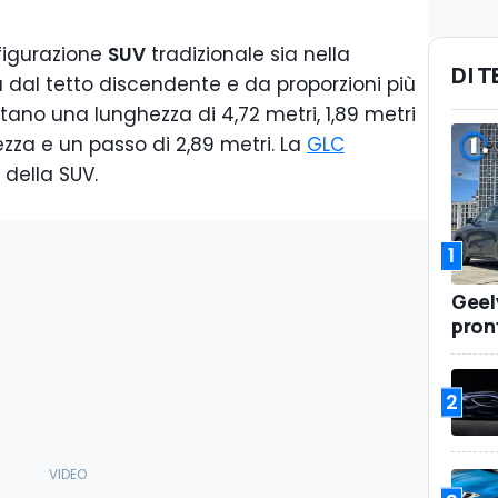
nfigurazione
SUV
tradizionale sia nella
DI 
a dal tetto discendente e da proporzioni più
tano una lunghezza di 4,72 metri, 1,89 metri
tezza e un passo di 2,89 metri. La
GLC
 della SUV.
1
Geel
pront
2