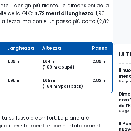
nte il design più filante. Le dimensioni della
lle della GLC:
4,72 metri di lunghezza
, 1,90
di altezza, ma con e un passo più corto (2,82
Larghezza
Altezza
Passo
ULT
1,89 m
1,64 m
2,89 m
(1,60 m Coupé)
Il nu
meno 
1,90 m
1,65 m
2,82 m
6 ago
(1,64 m Sportback)
Dimen
comfo
dell'
6 ago
ta su lusso e comfort. La plancia è
Il Po
tali per strumentazione e infotainment,
nuovo