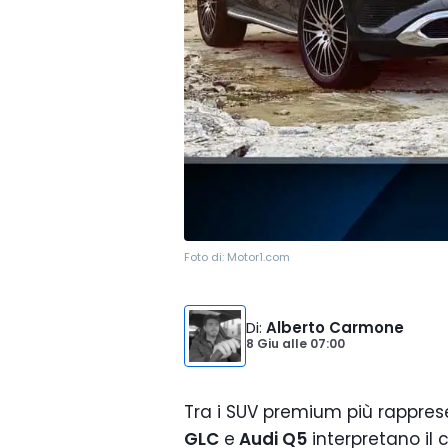
Foto di:
Motor1.com
Di
:
Alberto Carmone
8 Giu
alle
07:00
Tra i SUV premium più rappres
GLC
e
Audi Q5
interpretano il c