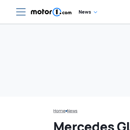
News
Home
News
Mercedes GL