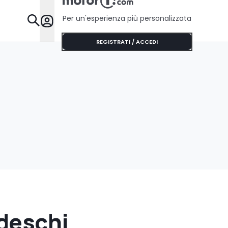
Per un'esperienza più personalizzata
Da Sapere
REGISTRATI / ACCEDI
deschi