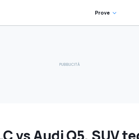
Prove
C vs Audi Q5, SUV te