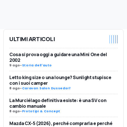
ULTIMI ARTICOLI
Cosa si prova oggi a guidare una Mini One del
2002
9 ago
-
Storia dell'auto
Letto king size o una lounge? Sunlight stupisce
con i suoi camper
8 ago
-
Caravan Salon Dussedorf
La Murciélago definitiva esiste: è una SV con
cambio manuale
8 ago
-
Prototipi & Concept
Mazda CX-5 (2026), perché comprarla e perché