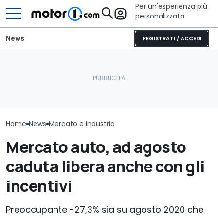
Per un'esperienza più
personalizzata
News
REGISTRATI / ACCEDI
Cosa si prova oggi a
Aston Martin vende il
guidare una Mini One del
Oltre la metà 
nome "Aston Martin"
2002
auto arriva da
Home
News
Mercato e Industria
Mercato auto, ad agosto
caduta libera anche con gli
incentivi
Preoccupante -27,3% sia su agosto 2020 che