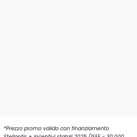
*Prezzo promo valido con finanziamento
Stellantis + incentivi statali 2025 (ISEE ≤ 30.000