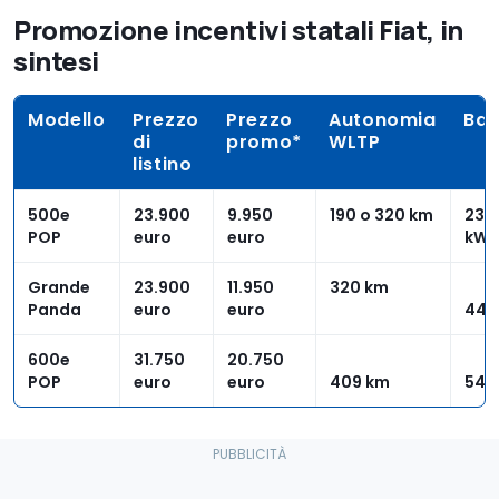
Promozione incentivi statali Fiat, in
sintesi
Modello
Prezzo
Prezzo
Autonomia
Bat
di
promo*
WLTP
listino
500e
23.900
9.950
190 o 320 km
23 o
POP
euro
euro
kWh
Grande
23.900
11.950
320 km
Panda
euro
euro
44 
600e
31.750
20.750
POP
euro
euro
409 km
54 