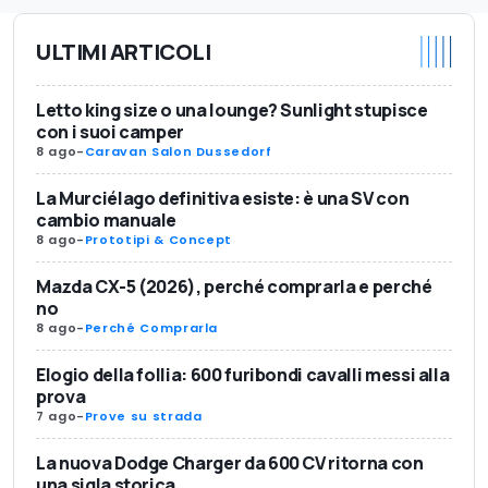
ULTIMI ARTICOLI
Letto king size o una lounge? Sunlight stupisce
con i suoi camper
8 ago
-
Caravan Salon Dussedorf
La Murciélago definitiva esiste: è una SV con
cambio manuale
8 ago
-
Prototipi & Concept
Mazda CX-5 (2026), perché comprarla e perché
no
8 ago
-
Perché Comprarla
Elogio della follia: 600 furibondi cavalli messi alla
prova
7 ago
-
Prove su strada
La nuova Dodge Charger da 600 CV ritorna con
una sigla storica