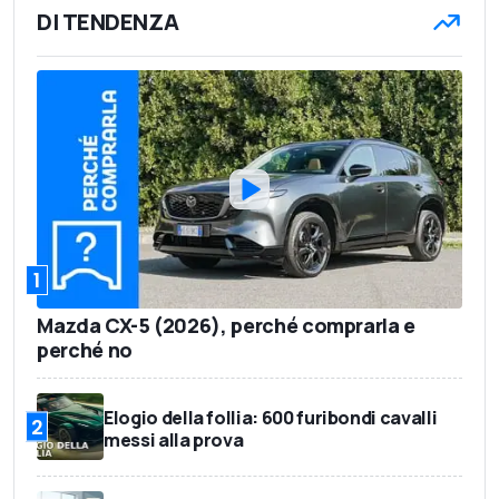
DI TENDENZA
1
Mazda CX-5 (2026), perché comprarla e
perché no
Elogio della follia: 600 furibondi cavalli
2
messi alla prova