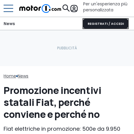
Per un'esperienza più
personalizzata
News
REGISTRATI / ACCEDI
Letto king size o una
Perché le auto moderne
lounge? Sunlight
La spider ital
restano più fresche
stupisce con i suoi
per conquistar
anche sotto il sole
camper
Uniti
Home
News
Promozione incentivi
statali Fiat, perché
conviene e perché no
Fiat elettriche in promozione: 500e da 9.950