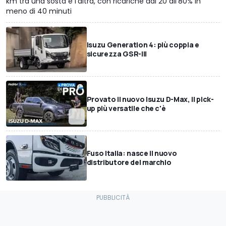
km tra una sosta e l’altra, con ricariche dal 20 all’80% in
meno di 40 minuti
Isuzu Generation 4: più coppia e
sicurezza GSR-III
Provato il nuovo Isuzu D-Max, il pick-
up più versatile che c'è
Fuso Italia: nasce il nuovo
distributore del marchio