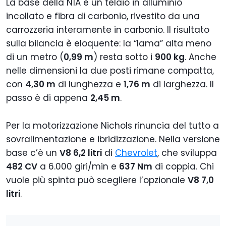
La base della N1A è un telaio in alluminio
incollato e fibra di carbonio, rivestito da una
carrozzeria interamente in carbonio. Il risultato
sulla bilancia è eloquente: la “lama” alta meno
di un metro (
0,99 m
) resta sotto i
900 kg
. Anche
nelle dimensioni la due posti rimane compatta,
con
4,30 m
di lunghezza e
1,76 m
di larghezza. Il
passo è di appena
2,45 m
.
Per la motorizzazione Nichols rinuncia del tutto a
sovralimentazione e ibridizzazione. Nella versione
base c’è un
V8 6,2 litri
di
Chevrolet
, che sviluppa
482 CV
a 6.000 giri/min e
637 Nm
di coppia. Chi
vuole più spinta può scegliere l’opzionale
V8 7,0
litri
.