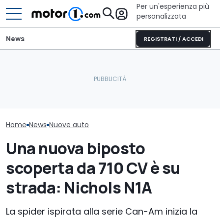
Per un'esperienza più
personalizzata
News
REGISTRATI / ACCEDI
Il nuovo pick-up di Ford
Questa nuova
L'Alfa Romeo Junior
costerà meno di 26.000
potrebbe arriv
diventa Speciale
euro
Europa
Home
News
Nuove auto
Una nuova biposto
scoperta da 710 CV è su
strada: Nichols N1A
La spider ispirata alla serie Can-Am inizia la