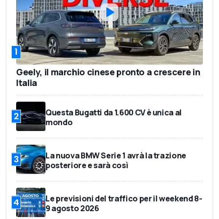
1
Geely, il marchio cinese pronto a crescere in
Italia
Questa Bugatti da 1.600 CV è unica al
2
mondo
La nuova BMW Serie 1 avrà la trazione
3
posteriore e sarà così
Le previsioni del traffico per il weekend 8-
4
9 agosto 2026