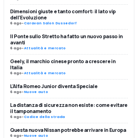
Dimensioni giuste e tanto comfort: il lato vip
dell'Evoluzione
6 ago
-
Caravan Salon Dussedorf
Il Ponte sullo Stretto ha fatto un nuovo passo in
avanti
6 ago
-
Attualità e mercato
Geely, il marchio cinese pronto a crescere in
Italia
6 ago
-
Attualità e mercato
L'Alfa Romeo Junior diventa Speciale
6 ago
-
Nuove auto
La distanza di sicurezza non esiste: come evitare
il tamponamento
6 ago
-
Codice della strada
Questa nuova Nissan potrebbe arrivare in Europa
6 ago
-
Nuove auto