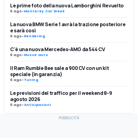
Le prime foto della nuova Lamborghini Revuelto
6 ago
-
Monterey Car Week
La nuova BMW Serie 1 avrà la trazione posteriore
e sarà così
6 ago
-
Rendering
C'è una nuova Mercedes-AMG da 544 CV
6 ago
-
Nuove auto
Il Ram Rumble Bee sale a 900 CV con un kit
speciale (in garanzia)
6 ago
-
Tuning
Le previsioni del traffico per il weekend 8-9
agosto 2026
6 ago
-
Anticipazioni