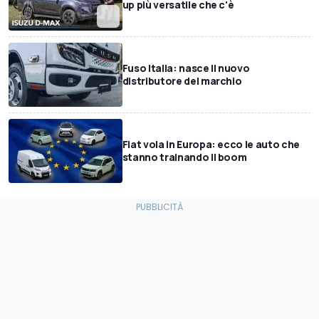
up più versatile che c'è
Fuso Italia: nasce il nuovo
distributore del marchio
Fiat vola in Europa: ecco le auto che
stanno trainando il boom