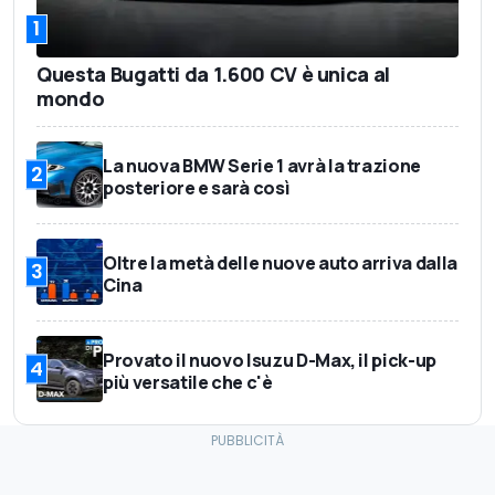
1
Questa Bugatti da 1.600 CV è unica al
mondo
La nuova BMW Serie 1 avrà la trazione
2
posteriore e sarà così
Oltre la metà delle nuove auto arriva dalla
3
Cina
Provato il nuovo Isuzu D-Max, il pick-up
4
più versatile che c'è