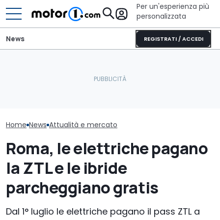
Per un'esperienza più
personalizzata
News
REGISTRATI / ACCEDI
Un metro di altezza e
Perché le aut
Le prime foto della nuova
1.600 CV: ecco la Bugatti
sono sempre 
Lamborghini Revuelto
Destrier
pesanti?
Home
News
Attualità e mercato
Roma, le elettriche pagano
la ZTL e le ibride
parcheggiano gratis
Dal 1° luglio le elettriche pagano il pass ZTL a