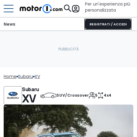
Per un'esperienza più
personalizzata
News
REGISTRATI / ACCEDI
Home
Subaru
XV
Subaru
XV
SUV/Crossover
5
4x4