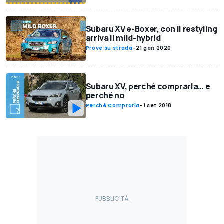
Subaru XV e-Boxer, con il restyling
arriva il mild-hybrid
Prove su strada
-
21 gen 2020
Subaru XV, perché comprarla… e
perché no
Perché Comprarla
-
1 set 2018