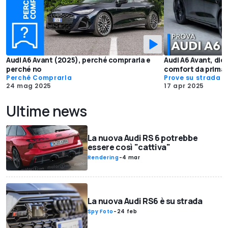
Audi A6 Avant (2025), perché comprarla e
Audi A6 Avant, dies
perché no
comfort da prima 
Perché Comprarla
Prove su strada
24 mag 2025
17 apr 2025
Ultime news
La nuova Audi RS 6 potrebbe
essere così "cattiva"
Rendering
-
4 mar
La nuova Audi RS6 è su strada
Spy Foto
-
24 feb