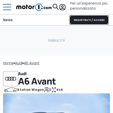
Per un'esperienza più
personalizzata
News
REGISTRATI / ACCEDI
Home
Audi
A6 Avant
Audi
A6 Avant
Station Wagon
5
4x4