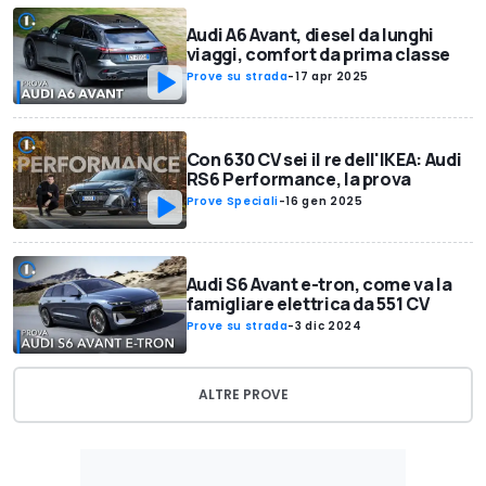
Audi A6 Avant, diesel da lunghi
viaggi, comfort da prima classe
Prove su strada
-
17 apr 2025
Con 630 CV sei il re dell'IKEA: Audi
RS6 Performance, la prova
Prove Speciali
-
16 gen 2025
Audi S6 Avant e-tron, come va la
famigliare elettrica da 551 CV
Prove su strada
-
3 dic 2024
ALTRE PROVE