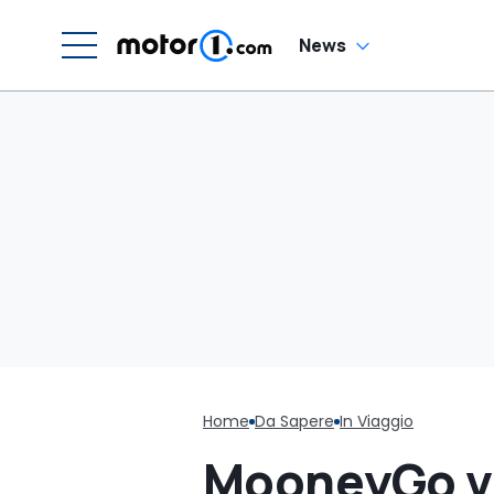
News
Home
Da Sapere
In Viaggio
MooneyGo vs