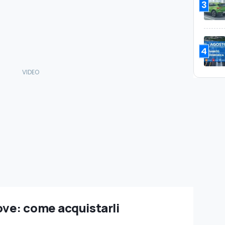
3
4
e: come acquistarli