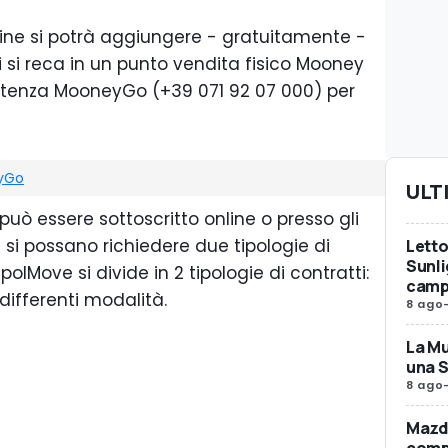
line si potrà aggiungere - gratuitamente -
ci si reca in un punto vendita fisico Mooney
stenza MooneyGo (+39 071 92 07 000) per
eyGo
ULT
può essere sottoscritto online o presso gli
e si possano richiedere due tipologie di
Letto
Sunli
polMove si divide in 2 tipologie di contratti:
camp
 differenti modalità.
8 ago
La Mu
una 
8 ago
Mazda
compr