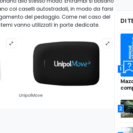
onano allo stesso modo. Entrambi si basano
o coi caselli autostradali, in modo da farsi
pagamento del pedaggio. Come nel caso del
DI 
temi vanno utilizzati in porte dedicate.
1
Mazd
comp
UnipolMove
2