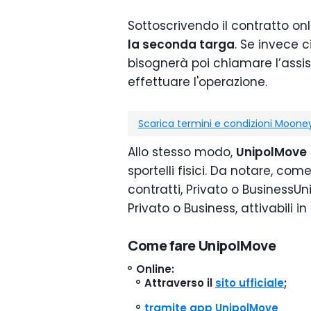
Sottoscrivendo il contratto on
la seconda targa
. Se invece 
bisognerà poi chiamare l’assi
effettuare l'operazione.
Scarica termini e condizioni Moon
Allo stesso modo,
UnipolMove
sportelli fisici. Da notare, com
contratti, Privato o BusinessUni
Privato o Business, attivabili in
Come fare UnipolMove
Online
:
Attraverso il
sito ufficiale
;
tramite app UnipolMove