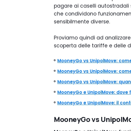
pagare ai caselli autostradali 
che condividono funzionamento
sensibilmente diverse.
Proviamo quindi ad analizzare
scoperta delle tariffe e delle d
MooneyGo vs UnipolMove: come
MooneyGo vs UnipolMove: come 
MooneyGo vs UnipolMove: quan
MooneyGo e UnipolMove: dove 
MooneyGo e UnipolMove: il conf
MooneyGo vs UnipolMo