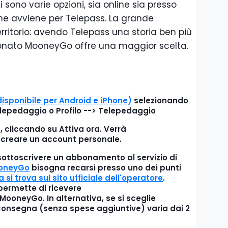
i sono varie opzioni, sia online sia presso
me avviene per Telepass. La grande
territorio: avendo Telepass una storia ben più
eonato MooneyGo offre una maggior scelta.
isponibile per Android e iPhone)
selezionando
elepedaggio o Profilo --> Telepedaggio
, cliccando su Attiva ora. Verrà
 creare un account personale.
sottoscrivere un abbonamento al servizio di
oneyGo
bisogna recarsi presso uno dei punti
ta si trova sul sito ufficiale dell'operatore
.
permette di ricevere
o MooneyGo
. In alternativa, se si sceglie
i consegna (senza spese aggiuntive) varia dai 2