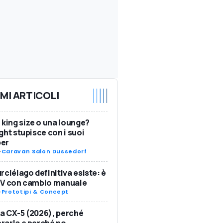
IMI ARTICOLI
 king size o una lounge?
ght stupisce con i suoi
er
-
Caravan Salon Dussedorf
rciélago definitiva esiste: è
SV con cambio manuale
-
Prototipi & Concept
 CX-5 (2026), perché
arla e perché no