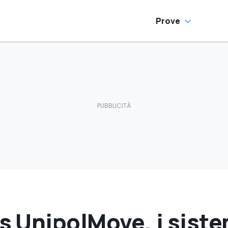
Prove
 UnipolMove, i siste