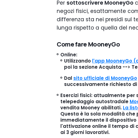
Per
sottoscrivere MooneyGo
c
negozi fisici, esattamente co
differenza sta nei presidi sul 
lunga rispetto a quella del n
Come fare MooneyGo
Online
:
Utilizzando
l'app MooneyGo (d
poi la sezione Acquista --> T
Dal
sito ufficiale di MooneyGo
successivamente richiesto di
Esercizi fisici
: attualmente per 
telepedaggio autostradale
Mo
vendita Mooney abilitati.
La lis
Questa è la sola modalità che 
immediatamente il
dispositiv
l'attivazione online il tempo d
ai 3 giorni lavorativi.