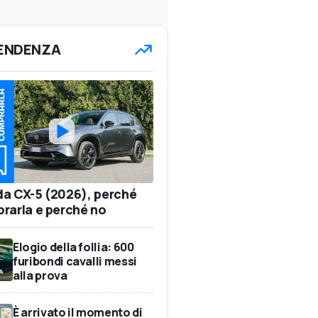
TENDENZA
a CX-5 (2026), perché
rarla e perché no
Elogio della follia: 600
furibondi cavalli messi
alla prova
È arrivato il momento di