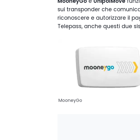
MooneyGo
e
UnipolMove
funzi
sui transponder che comunican
riconoscere e autorizzare il 
Telepass, anche questi due sis
MooneyGo