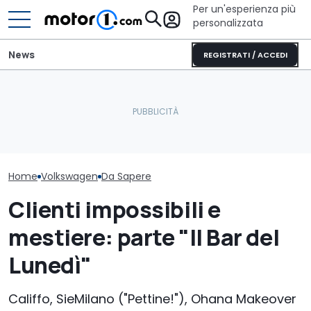
Per un'esperienza più
personalizzata
News
REGISTRATI / ACCEDI
Perché le auto moderne
Elogio della follia: 600
Volkswagen riv
restano più fresche
furibondi cavalli messi
Fantacalcio c
anche sotto il sole
alla prova
funzioni
Home
Volkswagen
Da Sapere
Clienti impossibili e
mestiere: parte "Il Bar del
Lunedì"
Califfo, SieMilano ("Pettine!"), Ohana Makeover