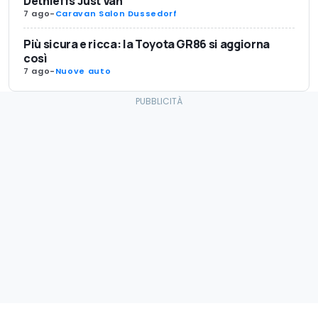
Dethleffs Just Van
7 ago
-
Caravan Salon Dussedorf
Più sicura e ricca: la Toyota GR86 si aggiorna
così
7 ago
-
Nuove auto