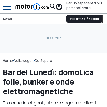
Per un'esperienza più
personalizzata
News
REGISTRATI / ACCEDI
Letto king size o una
Perché le auto moderne
lounge? Sunlight
Volkswagen riv
restano più fresche
stupisce con i suoi
Fantacalcio c
anche sotto il sole
camper
funzioni
Home
Volkswagen
Da Sapere
Bar del Lunedì: domotica
folle, bunker e onde
elettromagnetiche
Tra case intelligenti, stanze segrete e clienti