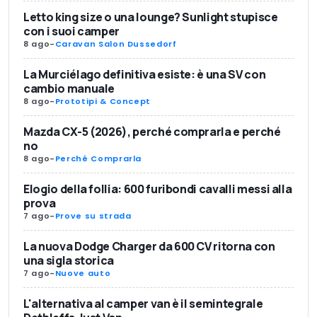
Letto king size o una lounge? Sunlight stupisce
con i suoi camper
8 ago
-
Caravan Salon Dussedorf
La Murciélago definitiva esiste: è una SV con
cambio manuale
8 ago
-
Prototipi & Concept
Mazda CX-5 (2026), perché comprarla e perché
no
8 ago
-
Perché Comprarla
Elogio della follia: 600 furibondi cavalli messi alla
prova
7 ago
-
Prove su strada
La nuova Dodge Charger da 600 CV ritorna con
una sigla storica
7 ago
-
Nuove auto
L'alternativa al camper van è il semintegrale