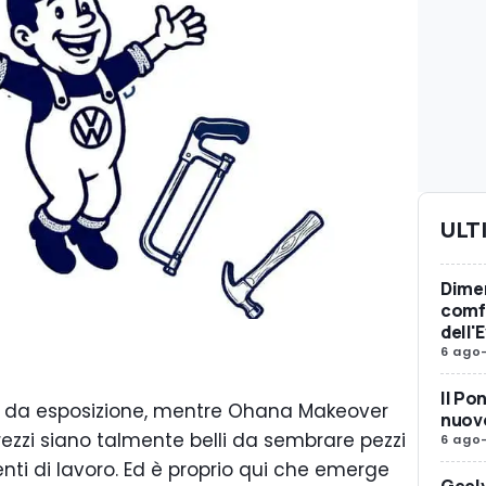
ULT
Dimen
comfo
dell'
6 ago
Il Po
 da esposizione, mentre Ohana Makeover
nuovo
rezzi siano talmente belli da sembrare pezzi
6 ago
ti di lavoro. Ed è proprio qui che emerge
Geely