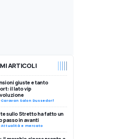
IMI ARTICOLI
sioni giuste e tanto
rt: il lato vip
Evoluzione
-
Caravan Salon Dussedorf
nte sullo Stretto ha fatto un
 passo in avanti
-
Attualità e mercato
, il marchio cinese pronto a