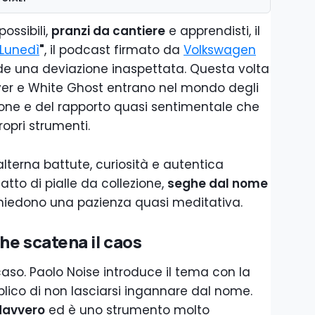
ossibili,
pranzi da cantiere
e apprendisti, il
l Lunedì
"
, il podcast firmato da
Volkswagen
ede una deviazione inaspettata. Questa volta
ver e White Ghost entrano nel mondo degli
one e del rapporto quasi sentimentale che
ropri strumenti.
alterna battute, curiosità e autentica
tto di pialle da collezione,
seghe dal nome
chiedono una pazienza quasi meditativa.
he scatena il caos
aso. Paolo Noise introduce il tema con la
bblico di non lasciarsi ingannare dal nome.
davvero
ed è uno strumento molto