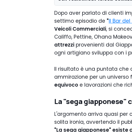
Dopo aver parlato di clienti imp
settimo episodio de
"
Il Bar de
Veicoli Commerciali
, si conc
Califfo, Pettine, Ohana Makeo
attrezzi
provenienti dal Giapp
ogni artigiano sviluppa con i p
Il risultato è una puntata che 
ammirazione per un universo fa
equivoco
e lavorazioni che ri
La "sega giapponese" c
L'argomento arriva quasi per c
solita ironia, avvertendo il pu
"La sega giapponese" esiste 