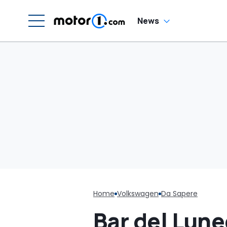
News
Home
Volkswagen
Da Sapere
Bar del Luned