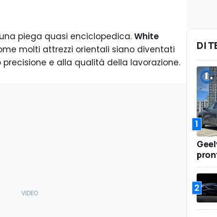
 una piega quasi enciclopedica.
White
DI 
e molti attrezzi orientali siano diventati
o precisione e alla qualità della lavorazione.
1
Geel
pront
2