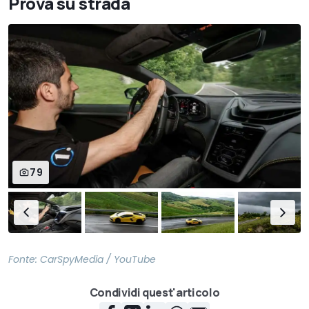
Prova su strada
79
Fonte:
CarSpyMedia / YouTube
Condividi quest'articolo