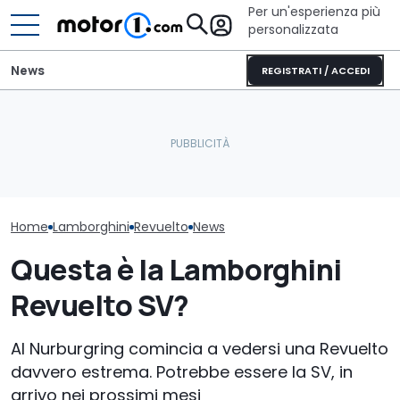
Per un'esperienza più
personalizzata
News
REGISTRATI / ACCEDI
La nuova Lamborghini
Cosa si prova oggi a
inizia a svelarsi. E fa un
guidare una Mini One del
Delle foto così
record
2002
vedono tutti i 
Home
Lamborghini
Revuelto
News
Questa è la Lamborghini
Revuelto SV?
Al Nurburgring comincia a vedersi una Revuelto
davvero estrema. Potrebbe essere la SV, in
arrivo nei prossimi mesi