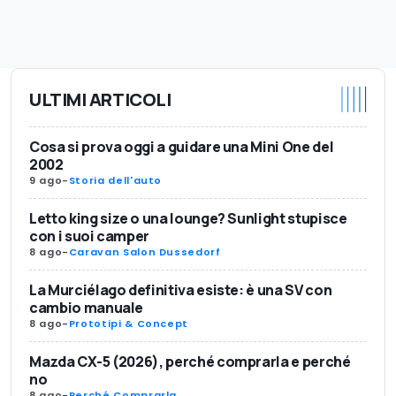
ULTIMI ARTICOLI
Cosa si prova oggi a guidare una Mini One del
2002
9 ago
-
Storia dell'auto
Letto king size o una lounge? Sunlight stupisce
con i suoi camper
8 ago
-
Caravan Salon Dussedorf
La Murciélago definitiva esiste: è una SV con
cambio manuale
8 ago
-
Prototipi & Concept
Mazda CX-5 (2026), perché comprarla e perché
no
8 ago
-
Perché Comprarla