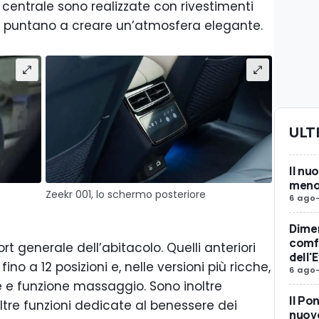
centrale sono realizzate con rivestimenti
he puntano a creare un’atmosfera elegante.
ULT
Il nu
meno 
Zeekr 001, lo schermo posteriore
6 ago
Dimen
comfo
rt generale dell’abitacolo. Quelli anteriori
dell'
ino a 12 posizioni e, nelle versioni più ricche,
6 ago
e e funzione massaggio. Sono inoltre
Il Po
altre funzioni dedicate al benessere dei
nuovo