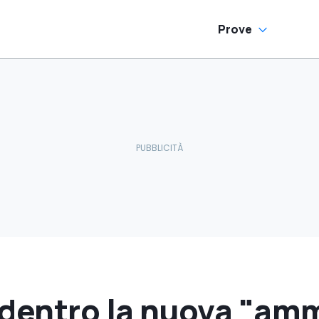
Prove
dentro la nuova "amm