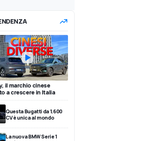
TENDENZA
y, il marchio cinese
o a crescere in Italia
Questa Bugatti da 1.600
CV è unica al mondo
La nuova BMW Serie 1