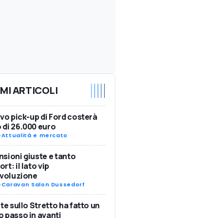
IMI ARTICOLI
ovo pick-up di Ford costerà
di 26.000 euro
-
Attualità e mercato
sioni giuste e tanto
rt: il lato vip
Evoluzione
-
Caravan Salon Dussedorf
nte sullo Stretto ha fatto un
 passo in avanti