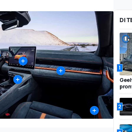
DI 
1
Geel
pront
2