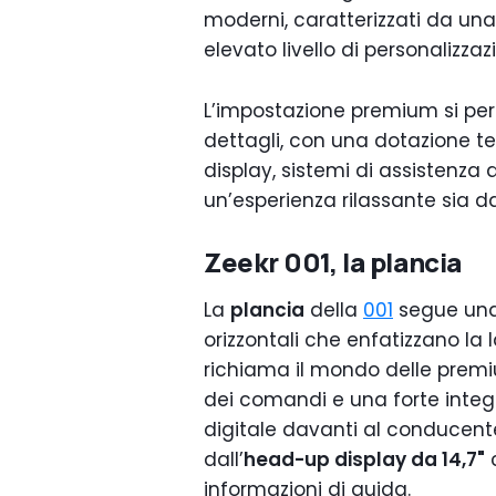
moderni, caratterizzati da una 
elevato livello di personalizzaz
L’impostazione premium si perc
dettagli, con una dotazione 
display, sistemi di assistenza 
un’esperienza rilassante sia da
Zeekr 001, la plancia
La
plancia
della
001
segue una 
orizzontali che enfatizzano la 
richiama il mondo delle premi
dei comandi e una forte integr
digitale davanti al conducent
dall’
head-up display da 14,7"
c
informazioni di guida.