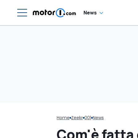
News
Home
Zeekr
001
News
Com'è fatta 