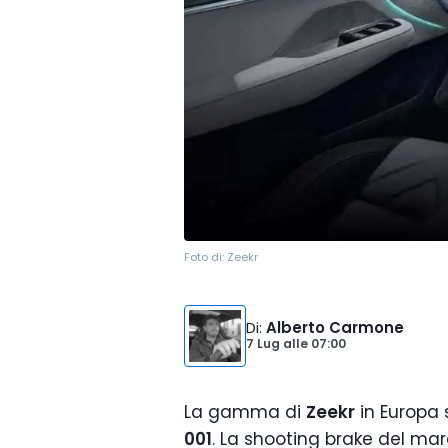
Foto di:
Zeekr
Di
:
Alberto Carmone
7 Lug
alle
07:00
La gamma di
Zeekr
in Europa s
001
. La shooting brake del ma