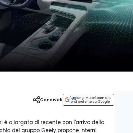
Aggiungi Motor1.com alle
Condividi
fonti preferite su Google
i è allargata di recente con l'arrivo della
rchio del gruppo Geely propone interni