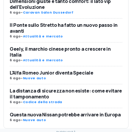
Dimensioni giuste e tanto comfort: il lato vip
dell'Evoluzione
6 ago
-
Caravan Salon Dussedorf
Il Ponte sullo Stretto ha fatto un nuovo passo in
avanti
6 ago
-
Attualità e mercato
Geely, il marchio cinese pronto a crescere in
Italia
6 ago
-
Attualità e mercato
L'Alfa Romeo Junior diventa Speciale
6 ago
-
Nuove auto
La distanza di sicurezza non esiste: come evitare
il tamponamento
6 ago
-
Codice della strada
Questa nuova Nissan potrebbe arrivare in Europa
6 ago
-
Nuove auto