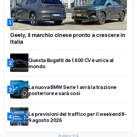
1
Geely, il marchio cinese pronto a crescere in
Italia
Questa Bugatti da 1.600 CV è unica al
2
mondo
La nuova BMW Serie 1 avrà la trazione
3
posteriore e sarà così
Le previsioni del traffico per il weekend 8-
4
9 agosto 2026