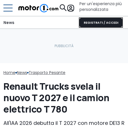
Per un'esperienza più
personalizzata
News
REGISTRATI / ACCEDI
Il nuovo pick-up di Ford
Camion, merc
Isuzu Generation 4: più
costerà meno di 26.000
in crescita ma
coppia e sicurezza GSR-III
euro
lancia l'allarm
Home
News
Trasporto Pesante
Renault Trucks svela il
nuovo T 2027 e il camion
elettrico T 780
All'IAA 2026 debutta il T 2027 con motore DE13 R