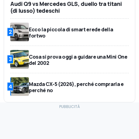
Audi Q9 vs Mercedes GLS, duello tra titani
(di lusso) tedeschi
Ecco la piccola di smart erede della
2
fortwo
Cosa si prova oggi a guidare una Mini One
3
del 2002
Mazda CX-5 (2026), perché comprarla e
4
perché no