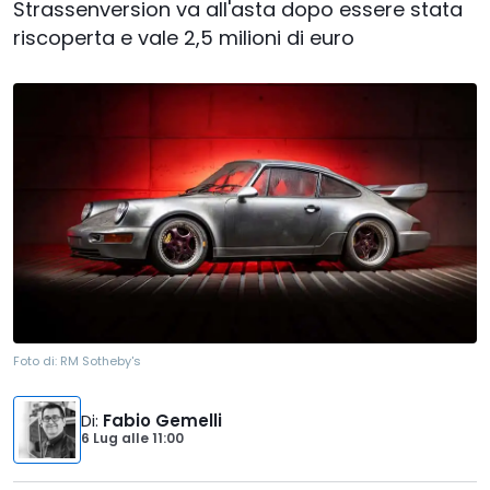
Strassenversion va all'asta dopo essere stata
riscoperta e vale 2,5 milioni di euro
Foto di:
RM Sotheby's
Di
:
Fabio Gemelli
6 Lug
alle
11:00