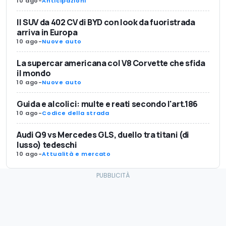
10 ago
-
Anticipazioni
Il SUV da 402 CV di BYD con look da fuoristrada
arriva in Europa
10 ago
-
Nuove auto
La supercar americana col V8 Corvette che sfida
il mondo
10 ago
-
Nuove auto
Guida e alcolici: multe e reati secondo l'art.186
10 ago
-
Codice della strada
Audi Q9 vs Mercedes GLS, duello tra titani (di
lusso) tedeschi
10 ago
-
Attualità e mercato