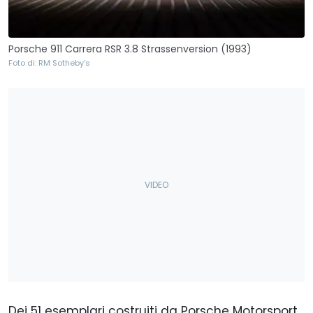
Porsche 911 Carrera RSR 3.8 Strassenversion (1993)
Foto di: RM Sotheby's
Dei 51 esemplari costruiti da Porsche Motorsport,