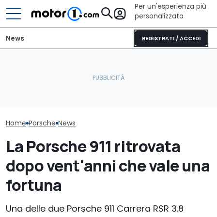
Per un'esperienza più
personalizzata
News
REGISTRATI / ACCEDI
La verniciatura di questa
Il SUV da 402 CV di BYD
Pirelli sviluppa
Porsche ha richiesto 300
con look da fuoristrada
pneumatici pe
ore di lavoro
arriva in Europa
Porsche Caye
Home
Porsche
News
La Porsche 911 ritrovata
dopo vent'anni che vale una
fortuna
Una delle due Porsche 911 Carrera RSR 3.8