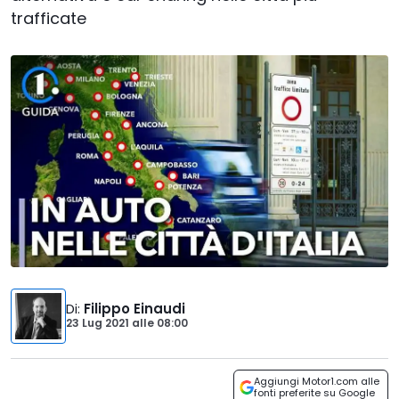
trafficate
Di
:
Filippo Einaudi
23 Lug 2021
alle
08:00
Aggiungi Motor1.com alle
fonti preferite su Google