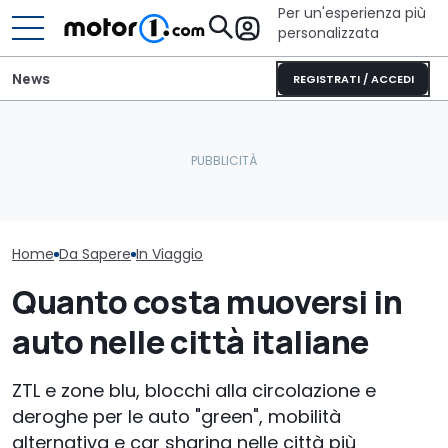
Per un'esperienza più
personalizzata
News
REGISTRATI / ACCEDI
Non partire senza vederli:
Elogio della follia: 600
i musei dell'auto più
furibondi cavalli messi
La mappa dei t
spettacolari
alla prova
per l'estate 2
Home
Da Sapere
In Viaggio
Quanto costa muoversi in
auto nelle città italiane
ZTL e zone blu, blocchi alla circolazione e
deroghe per le auto "green", mobilità
alternativa e car sharing nelle città più