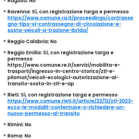
Ragusa
: No
Ravenna
: Sì, con registrazione targa e permesso
https://www.comune.ra.it/proceedings/contrasse
gno-tipo-vi-contrassegno-di-circolazione-e-
sosta-veicoli-a-trazione-ibrida/
Reggio Calabria
: No
Reggio Emilia
: Sì, con registrazione targa e
permesso
https://www.comune.re.it/servizi/mobilita-e-
trasporti/ingresso-in-centro-storico/ztl-e-
pilomat/veicoli-ecologici-autorizzazione-al-
transito-sosta-in-ztl-e-ap
Rieti
: Sì, con registrazione targa e permesso
https://www.comune.rieti.it/article/22/12/ztl-2023-
ecco-le-modalit-confermare-o-richiedere-un-
nuovo-permesso-al-transito
Rimini
: No
Roma
: No