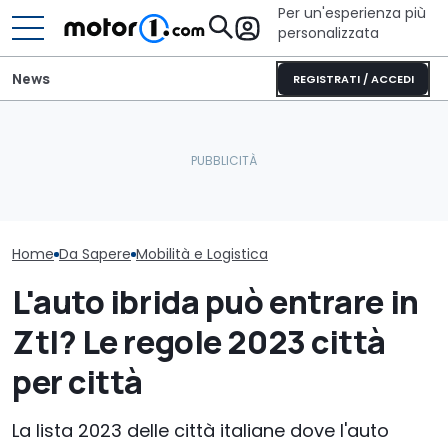
Per un'esperienza più
personalizzata
News
REGISTRATI / ACCEDI
A Roma arrivano i
Cosa si prova oggi a
Università di Ba
parcheggi smart: come
guidare una Mini One del
nuovo Short M
funzionano i sensori
2002
logistica
Home
Da Sapere
Mobilità e Logistica
L'auto ibrida può entrare in
Ztl? Le regole 2023 città
per città
La lista 2023 delle città italiane dove l'auto