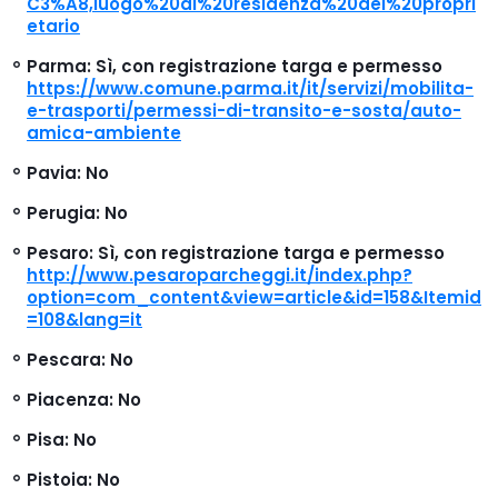
C3%A8,luogo%20di%20residenza%20del%20propri
etario
Parma
: Sì, con registrazione targa e permesso
https://www.comune.parma.it/it/servizi/mobilita-
e-trasporti/permessi-di-transito-e-sosta/auto-
amica-ambiente
Pavia
: No
Perugia
: No
Pesaro
: Sì, con registrazione targa e permesso
http://www.pesaroparcheggi.it/index.php?
option=com_content&view=article&id=158&Itemid
=108&lang=it
Pescara
: No
Piacenza
: No
Pisa
: No
Pistoia
: No