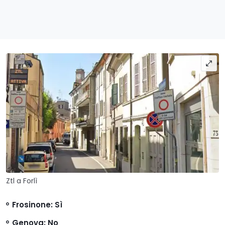
Ztl a Forlì
Frosinone
: Sì
Genova
: No