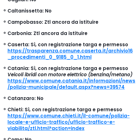
Caltanissetta
: No
Campobasso
: Ztl ancora da istituire
Carbonia
: Ztl ancora da istituire
Caserta
: Sì, con registrazione targa e permesso
https://trasparenza.comune.caserta.it/archivio16
_procedimenti_0_9185_0_1.html
Catania
: Sì, con registrazione targa e permesso
Veicoli ibridi con motore elettrico (benzina/metano)
https://www.comune.catania.it/informazioni/news
/polizia-municipale/default.aspx?news=39574
Catanzaro
: No
Chieti
: Sì, con registrazione targa e permesso
https://www.comune.chieti.it/il-comune/polizia-
locale-e-ufficio-traffico/ufficio-traffico-e-
viabilita/ztl.html?action=index
Como
: No