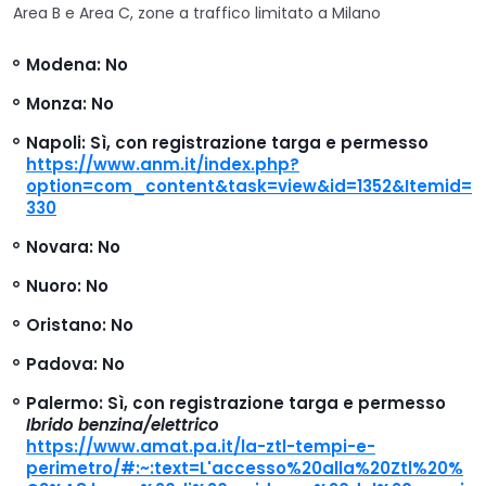
Area B e Area C, zone a traffico limitato a Milano
Modena
: No
Monza
: No
Napoli
: Sì, con registrazione targa e permesso
https://www.anm.it/index.php?
option=com_content&task=view&id=1352&Itemid=
330
Novara
: No
Nuoro
: No
Oristano
: No
Padova
: No
Palermo
: Sì, con registrazione targa e permesso
Ibrido benzina/elettrico
https://www.amat.pa.it/la-ztl-tempi-e-
perimetro/#:~:text=L'accesso%20alla%20Ztl%20%