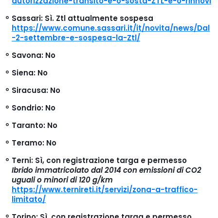
autorizzazione-transito-e-o-sosta-ZTL-e-o-rinnovi
Sassari
: Sì. Ztl attualmente sospesa
https://www.comune.sassari.it/it/novita/news/Dal
-2-settembre-e-sospesa-la-Ztl/
Savona
: No
Siena
: No
Siracusa
: No
Sondrio
: No
Taranto
: No
Teramo
: No
Terni
: Sì, con registrazione targa e permesso
Ibrido immatricolato dal 2014 con emissioni di CO2
uguali o minori di 120 g/km
https://www.ternireti.it/servizi/zona-a-traffico-
limitato/
Torino
: Sì, con registrazione targa e permesso