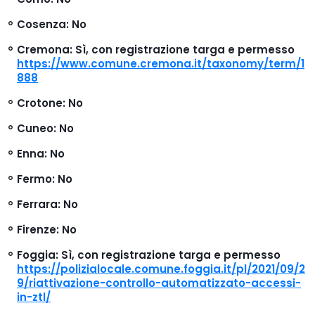
Cosenza
: No
Cremona
: Sì, con registrazione targa e permesso
https://www.comune.cremona.it/taxonomy/term/1
888
Crotone
: No
Cuneo
: No
Enna
: No
Fermo
: No
Ferrara
: No
Firenze
: No
Foggia
: Sì, con registrazione targa e permesso
https://polizialocale.comune.foggia.it/pl/2021/09/2
9/riattivazione-controllo-automatizzato-accessi-
in-ztl/