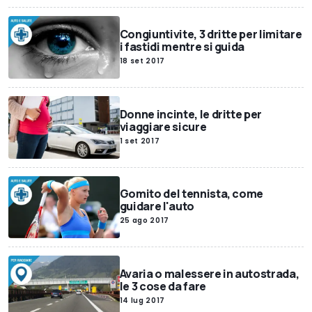
Congiuntivite, 3 dritte per limitare
i fastidi mentre si guida
18 set 2017
Donne incinte, le dritte per
viaggiare sicure
1 set 2017
Gomito del tennista, come
guidare l'auto
25 ago 2017
Avaria o malessere in autostrada,
le 3 cose da fare
14 lug 2017