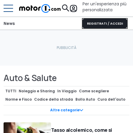
Per un'esperienza più
personalizzata
News
REGISTRATI / ACCEDI
Auto & Salute
TUTTI
Noleggio e Sharing
In Viaggio
Come scegliere
Norme e Fisco
Codice della strada
Bollo Auto
Cura dell'auto
Multe & Ricorsi
Patente
Mobilità e Logistica
Pneumatici
Altre categorie
Data Room
Auto & Salute
Assicurazione Auto
Auto Usate
Incentivi auto
App & Navigazione
Tasso alcolemico, come si