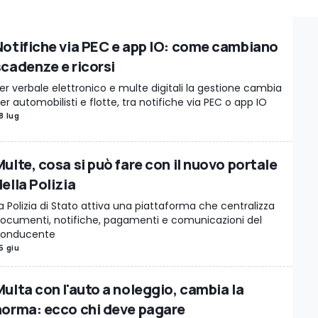
istica
Assicurazione Auto
Pneumatici
Data Room
Auto & Salute
Au
Notifiche via PEC e app IO: come cambiano
scadenze e ricorsi
er verbale elettronico e multe digitali la gestione cambia
er automobilisti e flotte, tra notifiche via PEC o app IO
8 lug
ulte, cosa si può fare con il nuovo portale
ella Polizia
a Polizia di Stato attiva una piattaforma che centralizza
ocumenti, notifiche, pagamenti e comunicazioni del
onducente
5 giu
Multa con l'auto a noleggio, cambia la
norma: ecco chi deve pagare