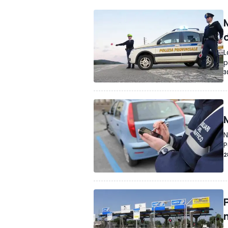
M
L
p
3
N
P
2