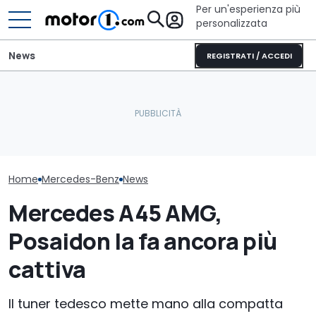
Per un'esperienza più
personalizzata
News
REGISTRATI / ACCEDI
Audi Q9 vs Me
Il nuovo SUV di Mercedes-
Stellantis ha risolto il
duello tra tita
AMG prende forma
problema del turbo lag
tedeschi
Home
Mercedes-Benz
News
Mercedes A45 AMG,
Posaidon la fa ancora più
cattiva
Il tuner tedesco mette mano alla compatta