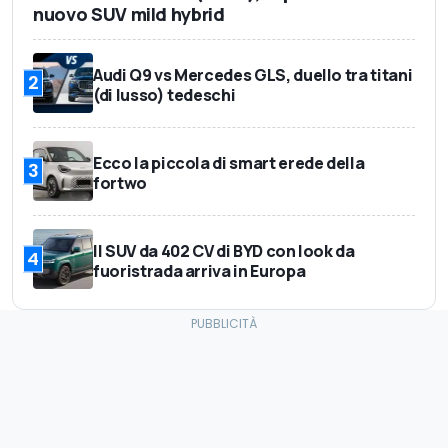
nuovo SUV mild hybrid
Audi Q9 vs Mercedes GLS, duello tra titani
2
(di lusso) tedeschi
Ecco la piccola di smart erede della
3
fortwo
Il SUV da 402 CV di BYD con look da
4
fuoristrada arriva in Europa