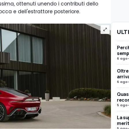
sima, ottenuti unendo i contributi dello
occa e dell'estrattore posteriore.
ULT
Perc
sempr
6 ago
Oltre
arriv
6 ago
Quasi
reco
5 ago
La su
merit
5 ago