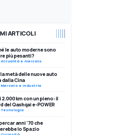
IMI ARTICOLI
hé le auto moderne sono
e più pesanti?
-
Attualità e mercato
 la metà delle nuove auto
a dalla Cina
-
Mercato e Industria
 2.000 km con un pieno: il
rd del Qashqai e-POWER
-
Tecnologia
percar anni '70 che
erebbe lo Spazio
-
Curiosità