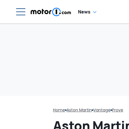
News
Home
Aston Martin
Vantage
Prove
Aston Martin