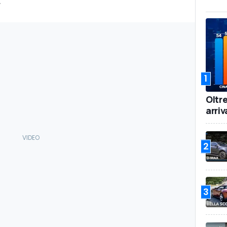
.
1
Oltr
arriv
2
3