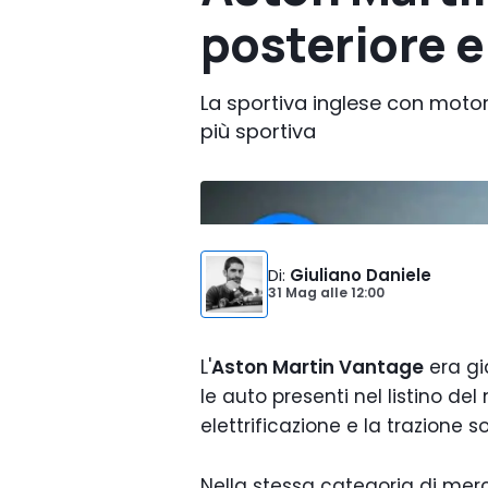
posteriore e
La sportiva inglese con motor
più sportiva
Foto di:
Volkswagen
Di
:
Giuliano Daniele
31 Mag
alle
12:00
L'
Aston Martin Vantage
era gi
le auto presenti nel listino de
elettrificazione e la trazione so
Nella stessa categoria di merc