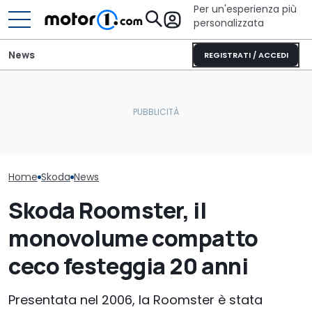
Per un'esperienza più
personalizzata
News
REGISTRATI / ACCEDI
Adria Twin (2026): il
La Skoda Octavia si
campervan di culto
I prezzi del SU
prepara a cambiare così
completamente nuovo
large di Skoda
Home
Skoda
News
Skoda Roomster, il
monovolume compatto
ceco festeggia 20 anni
Presentata nel 2006, la Roomster è stata