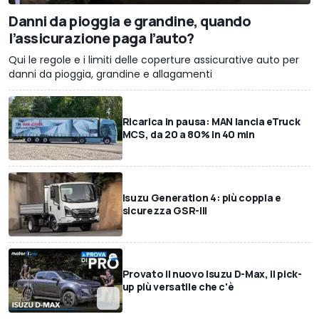
Danni da pioggia e grandine, quando
l’assicurazione paga l’auto?
Qui le regole e i limiti delle coperture assicurative auto per
danni da pioggia, grandine e allagamenti
Ricarica in pausa: MAN lancia eTruck
MCS, da 20 a 80% in 40 min
Isuzu Generation 4: più coppia e
sicurezza GSR-III
Provato il nuovo Isuzu D-Max, il pick-
up più versatile che c'è