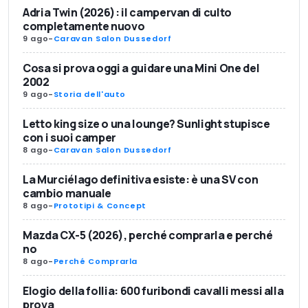
Adria Twin (2026): il campervan di culto
completamente nuovo
9 ago
-
Caravan Salon Dussedorf
Cosa si prova oggi a guidare una Mini One del
2002
9 ago
-
Storia dell'auto
Letto king size o una lounge? Sunlight stupisce
con i suoi camper
8 ago
-
Caravan Salon Dussedorf
La Murciélago definitiva esiste: è una SV con
cambio manuale
8 ago
-
Prototipi & Concept
Mazda CX-5 (2026), perché comprarla e perché
no
8 ago
-
Perché Comprarla
Elogio della follia: 600 furibondi cavalli messi alla
prova