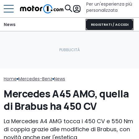
Per un'esperienza più
personalizzata
News
REGISTRATI / ACCEDI
Mercedes spiega perché
Secondo Merce
non teme le rivali cinesi di
Le prossime Peugeot GTi
andati oltre e
lusso
potrebbero essere ibride
pulsanti in au
Home
Mercedes-Benz
News
Mercedes A45 AMG, quella
di Brabus ha 450 CV
La Mercedes A4 AMG tocca i 450 CV e 550 Nm
di coppia grazie alle modifiche di Brabus, con
novità anche per l'estetica