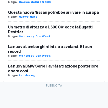
6 ago
-
Codice della strada
Questa nuova Nissan potrebbe arrivare in Europa
6 ago
-
Nuove auto
Un metro di altezza e 1.600 CV: ecco la Bugatti
Destrier
6 ago
-
Monterey Car Week
La nuova Lamborghini inizia a svelarsi. E fa un
record
6 ago
-
Monterey Car Week
La nuova BMW Serie 1 avrà la trazione posteriore
e sarà così
6 ago
-
Rendering