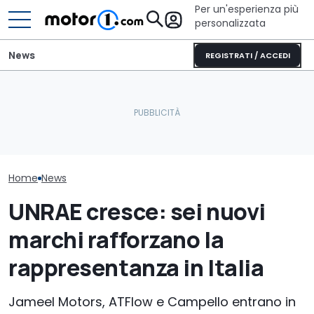
Per un'esperienza più
personalizzata
News
REGISTRATI / ACCEDI
La nuova BMW Serie 1 avrà
Perché le aut
Le prime foto della nuova
la trazione posteriore e
sono sempre 
Lamborghini Revuelto
sarà così
pesanti?
Home
News
UNRAE cresce: sei nuovi
marchi rafforzano la
rappresentanza in Italia
Jameel Motors, ATFlow e Campello entrano in