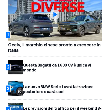
1
Geely, il marchio cinese pronto a crescere in
Italia
Questa Bugatti da 1.600 CV è unica al
2
mondo
La nuova BMW Serie 1 avrà la trazione
3
posteriore e sarà così
Le previsioni del traffico per il weekend 8-