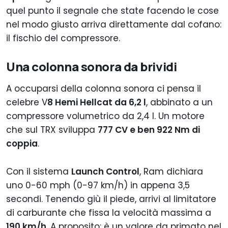
quel punto il segnale che state facendo le cose
nel modo giusto arriva direttamente dal cofano:
il fischio del compressore.
Una colonna sonora da brividi
A occuparsi della colonna sonora ci pensa il
celebre V
8 Hemi Hellcat da 6,2 l
, abbinato a un
compressore volumetrico da 2,4 l. Un motore
che sul TRX sviluppa
777 CV e ben 922 Nm di
coppia
.
Con il sistema
Launch Control
, Ram dichiara
uno 0-60 mph (0-97 km/h) in appena 3,5
secondi. Tenendo giù il piede, arrivi al limitatore
di carburante che fissa la velocità massima a
190 km/h
. A proposito: è un valore da primato nel