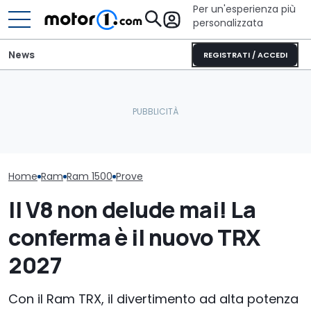
Per un'esperienza più
personalizzata
News
REGISTRATI / ACCEDI
Il Ram Rumble Bee sale a
Il nuovo pick-up di Ford
Nuovo dieselg
900 CV con un kit
costerà meno di 26.000
Londra porta i
speciale (in garanzia)
euro
alcune case a
Home
Ram
Ram 1500
Prove
Il V8 non delude mai! La
conferma è il nuovo TRX
2027
Con il Ram TRX, il divertimento ad alta potenza