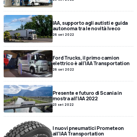
IAA, supporto agli autisti e guida
autonoma tra le novità Iveco
26 set 2022
Ford Trucks, il primo camion
elettrico è all'IAA Transportation
26 set 2022
Presente e futuro di Scania in
mostra all'IAA 2022
23 set 2022
I nuovi pneumatici Prometeon
all'IAA Transportation