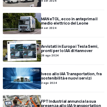
4 set 2024
MAN eTGL, ecco in anteprima il
medio elettrico del Leone
4 set 2024
Avvistati in Europa i Tesla Semi,
pronti per lo IAA di Hannover
26 ago 2024
Iveco allo IAA Transportation, fra
sostenibilità e nuovi servizi
2 ago 2024
FPT Industrial annuncia la sua
presenza allo IAA transportation