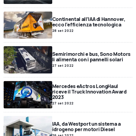
Continental all’IAA di Hannover,
ecco l'efficienza tecnologica
28 set 2022
Semirimorchi e bus, Sono Motors
li alimenta con i pannelli solari
27 set 2022
Mercedes eActros LongHaul
riceve il Truck Innovation Award
2023
27 set 2022
IAA, da Westport un sistema a
idrogeno per motori Diesel
26 set 2022