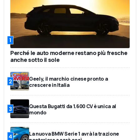
1
Perché le auto moderne restano più fresche
anche sotto il sole
Geely, il marchio cinese pronto a
2
crescere in Italia
Questa Bugatti da 1.600 CV è unica al
3
mondo
La nuova BMW Serie 1 avrà la trazione
4