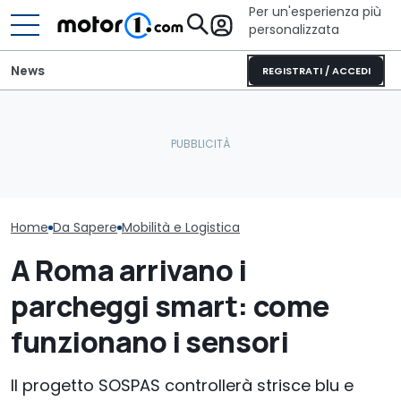
Per un'esperienza più
personalizzata
News
REGISTRATI / ACCEDI
Università di Bari e ALIS:
Perché le auto moderne
nuovo Short Master sulla
restano più fresche
La logistica BR
logistica
anche sotto il sole
delle cliniche 
Home
Da Sapere
Mobilità e Logistica
A Roma arrivano i
parcheggi smart: come
funzionano i sensori
Il progetto SOSPAS controllerà strisce blu e