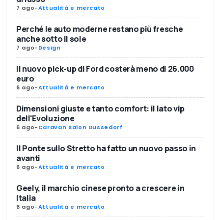
7 ago
-
Attualità e mercato
Perché le auto moderne restano più fresche
anche sotto il sole
7 ago
-
Design
Il nuovo pick-up di Ford costerà meno di 26.000
euro
6 ago
-
Attualità e mercato
Dimensioni giuste e tanto comfort: il lato vip
dell'Evoluzione
6 ago
-
Caravan Salon Dussedorf
Il Ponte sullo Stretto ha fatto un nuovo passo in
avanti
6 ago
-
Attualità e mercato
Geely, il marchio cinese pronto a crescere in
Italia
6 ago
-
Attualità e mercato