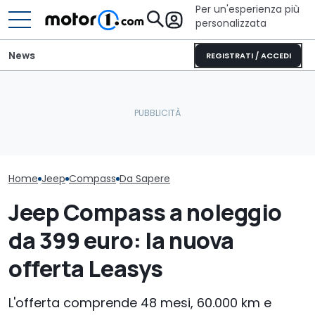
Per un'esperienza più
personalizzata
News
REGISTRATI / ACCEDI
Mazda CX-5 (2026),
Jeep Compass, come va
perché comprarla e
La prova della
quella da 225 CV
perché no
grande della s
Home
Jeep
Compass
Da Sapere
Jeep Compass a noleggio
da 399 euro: la nuova
offerta Leasys
L'offerta comprende 48 mesi, 60.000 km e